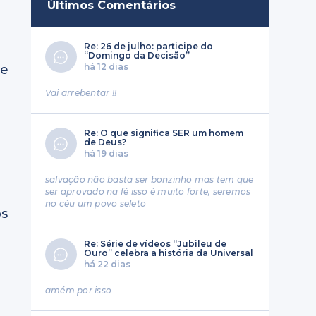
Últimos Comentários
Re: 26 de julho: participe do
“Domingo da Decisão”
há 12 dias
re
Vai arrebentar !!
Re: O que significa SER um homem
de Deus?
há 19 dias
salvação não basta ser bonzinho mas tem que
ser aprovado na fé isso é muito forte, seremos
no céu um povo seleto
os
Re: Série de vídeos “Jubileu de
Ouro” celebra a história da Universal
há 22 dias
amém por isso