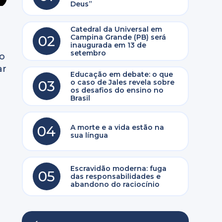
Deus”
Catedral da Universal em
02
Campina Grande (PB) será
inaugurada em 13 de
setembro
to
ar
Educação em debate: o que
03
o caso de Jales revela sobre
os desafios do ensino no
Brasil
04
A morte e a vida estão na
sua língua
Escravidão moderna: fuga
05
das responsabilidades e
abandono do raciocínio