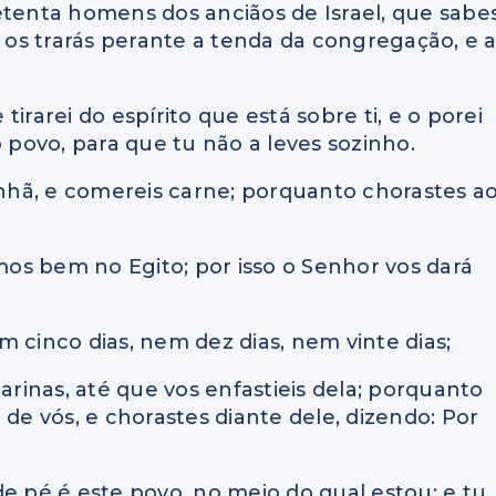
etenta homens dos anciãos de Israel, que sabe
e os trarás perante a tenda da congregação, e a
 tirarei do espírito que está sobre ti, e o porei
o povo, para que tu não a leves sozinho.
manhã, e comereis carne; porquanto chorastes a
os bem no Egito; por isso o Senhor vos dará
 cinco dias, nem dez dias, nem vinte dias;
arinas, até que vos enfastieis dela; porquanto
 de vós, e chorastes diante dele, dizendo: Por
e pé é este povo, no meio do qual estou; e tu