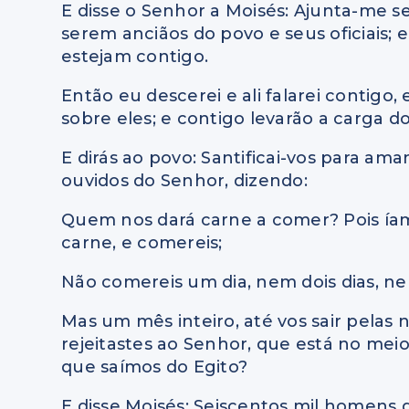
E disse o Senhor a Moisés: Ajunta-me s
serem anciãos do povo e seus oficiais; 
estejam contigo.
Então eu descerei e ali falarei contigo, e
sobre eles; e contigo levarão a carga d
E dirás ao povo: Santificai-vos para a
ouvidos do Senhor, dizendo:
Quem nos dará carne a comer? Pois íam
carne, e comereis;
Não comereis um dia, nem dois dias, nem
Mas um mês inteiro, até vos sair pelas n
rejeitastes ao Senhor, que está no meio
que saímos do Egito?
E disse Moisés: Seiscentos mil homens d