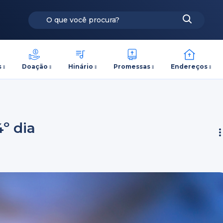
s
Doação
Hinário
Promessas
Endereços
4º dia