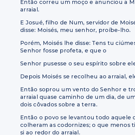
Então correu um moço e anunciou a Mo
arraial.
E Josué, filho de Num, servidor de Moi
disse: Moisés, meu senhor, proíbe-lho.
Porém, Moisés lhe disse: Tens tu ciúm
Senhor fosse profeta, e que o
Senhor pusesse o seu espírito sobre ele
Depois Moisés se recolheu ao arraial, ele
Então soprou um vento do Senhor e tro
arraial quase caminho de um dia, de um 
dois côvados sobre a terra.
Então o povo se levantou todo aquele di
colheram as codornizes; o que menos t
si ao redor do arraial.