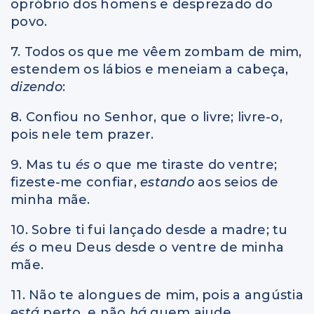
opróbrio dos homens e desprezado do
povo.
7. Todos os que me vêem zombam de mim,
estendem os lábios e meneiam a cabeça,
dizendo
:
8. Confiou no Senhor, que o livre; livre-o,
pois nele tem prazer.
9. Mas tu
és
o que me tiraste do ventre;
fizeste-me confiar,
estando
aos seios de
minha mãe.
10. Sobre ti fui lançado desde a madre; tu
és
o meu Deus desde o ventre de minha
mãe.
11. Não te alongues de mim, pois a angústia
está
perto, e não
há
quem ajude.