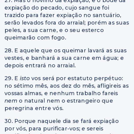
27. Mas o novilho da expiação, e o bode da
expiação do pecado, cujo sangue foi
trazido para fazer expiação no santuário,
serão levados fora do arraial; porém as suas
peles, a sua carne, e o seu esterco
queimarão com fogo.
28. E aquele que os queimar lavará as suas
vestes, e banhará a sua carne em água; e
depois entrará no arraial.
29. E
isto
vos será por estatuto perpétuo:
no sétimo mês, aos dez do mês, afligireis as
vossas almas, e nenhum trabalho fareis
nem
o natural nem o estrangeiro que
peregrina entre vós.
30. Porque naquele dia se fará expiação
por vós, para purificar-vos;
e
sereis