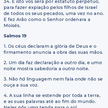
34. E isto vos será por estatuto perpétuo,
para fazer expiação pelos filhos de Israel
de todos os seus pecados, uma vez no ano.
E fez Arão como o Senhor ordenara a
Moisés.
Salmos 19
1. Os céus declaram a glória de Deus e o
firmamento anuncia a obra das suas mãos.
2.
Um
dia faz declaração a
outro
dia, e
uma
noite mostra sabedoria a
outra
noite.
3. Não
há
linguagem nem fala
onde
não se
ouça a sua voz.
4. A sua linha se estende por toda a terra,
e as suas palavras até ao fim do mundo.
Neles pôs
uma
tenda para o sol,