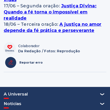
17/06 – Segunda oração:
Justiça Divina:
Quando a fé torna o impossível em
realidade
18/06 – Terceira oração:
A justiça no amor
depende da fé prática e perseverante
Colaborador
Da Redação / Fotos: Reprodução
Reportar erro
A Universal
Notícias