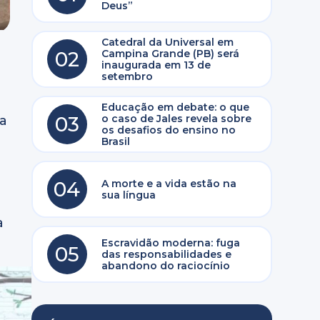
Deus”
Catedral da Universal em
02
Campina Grande (PB) será
inaugurada em 13 de
setembro
Educação em debate: o que
03
o caso de Jales revela sobre
a
os desafios do ensino no
Brasil
04
A morte e a vida estão na
sua língua
a
Escravidão moderna: fuga
05
das responsabilidades e
abandono do raciocínio