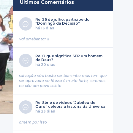
Últimos Comentários
Re: 26 de julho: participe do
“Domingo da Decisão”
há 13 dias
Vai arrebentar !!
Re: O que significa SER um homem
de Deus?
há 20 dias
salvação não basta ser bonzinho mas tem que
ser aprovado na fé isso é muito forte, seremos
no céu um povo seleto
Re: Série de vídeos “Jubileu de
Ouro” celebra a história da Universal
há 23 dias
amém por isso