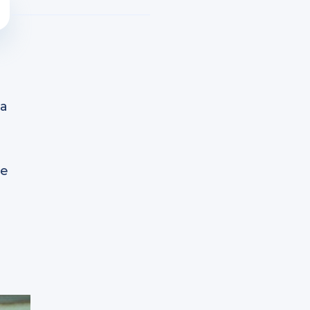
da
de