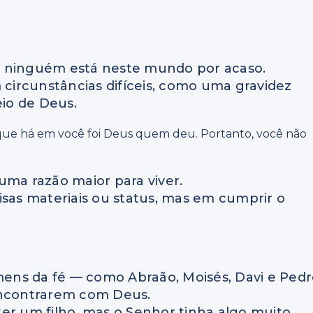
e ninguém está neste mundo por acaso.
ircunstâncias difíceis, como uma gravidez
eio de Deus.
 que há em você foi Deus quem deu. Portanto, você não
uma razão maior para viver.
isas materiais ou status, mas em cumprir o
ens da fé — como Abraão, Moisés, Davi e Ped
ncontrarem com Deus.
er um filho, mas o Senhor tinha algo muito