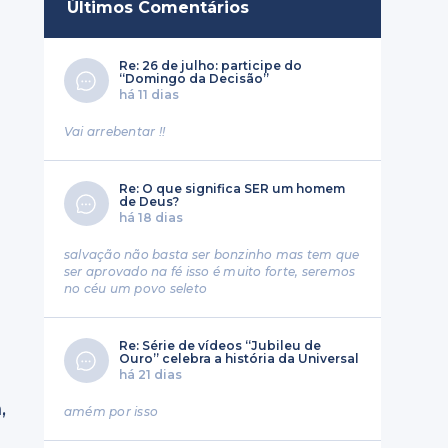
Últimos Comentários
Re: 26 de julho: participe do
“Domingo da Decisão”
há 11 dias
Vai arrebentar !!
Re: O que significa SER um homem
de Deus?
há 18 dias
salvação não basta ser bonzinho mas tem que
ser aprovado na fé isso é muito forte, seremos
no céu um povo seleto
Re: Série de vídeos “Jubileu de
Ouro” celebra a história da Universal
há 21 dias
,
amém por isso