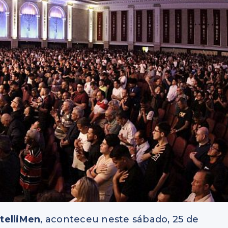
ntelliMen
, aconteceu neste sábado, 25 de