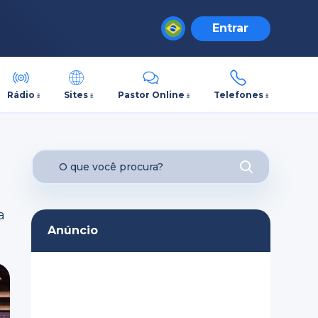
Entrar
Rádio
Sites
Pastor Online
Telefones
a
Anúncio