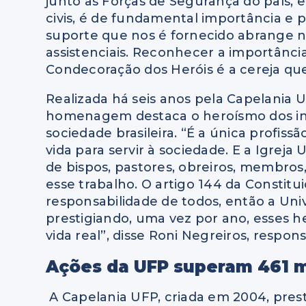
junto às Forças de Segurança do país, 
civis, é de fundamental importância e
suporte que nos é fornecido abrange
assistenciais. Reconhecer a importância
Condecoração dos Heróis é a cereja que 
Realizada há seis anos pela Capelania UF
homenagem destaca o heroísmo dos in
sociedade brasileira. “É a única profiss
vida para servir à sociedade. E a Igreja
de bispos, pastores, obreiros, membros
esse trabalho. O artigo 144 da Constitu
responsabilidade de todos, então a Uni
prestigiando, uma vez por ano, esses her
vida real”, disse Roni Negreiros, respon
Ações da UFP superam 461 m
A Capelania UFP, criada em 2004, presta 