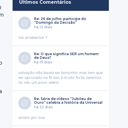
Últimos Comentários
O
ém
Re: 26 de julho: participe do
“Domingo da Decisão”
há 12 dias
Vai arrebentar !!
Re: O que significa SER um homem
a
de Deus?
o
há 19 dias
salvação não basta ser bonzinho mas tem que
ser aprovado na fé isso é muito forte, seremos
no céu um povo seleto
a
Re: Série de vídeos “Jubileu de
Ouro” celebra a história da Universal
há 22 dias
amém por isso