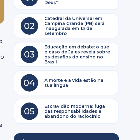
Deus”
Catedral da Universal em
02
Campina Grande (PB) será
inaugurada em 13 de
setembro
o
Educação em debate: o que
03
o caso de Jales revela sobre
ao
os desafios do ensino no
Brasil
o
04
A morte e a vida estão na
sua língua
Escravidão moderna: fuga
05
das responsabilidades e
abandono do raciocínio
e