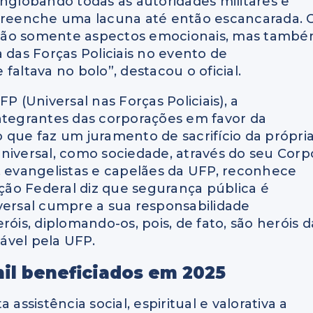
englobando todas as autoridades militares e
 preenche uma lacuna até então escancarada. 
 não somente aspectos emocionais, mas tamb
 das Forças Policiais no evento de
faltava no bolo”, destacou o oficial.
P (Universal nas Forças Policiais), a
tegrantes das corporações em favor da
ão que faz um juramento de sacrifício da própri
 Universal, como sociedade, através do seu Corp
, evangelistas e capelães da UFP, reconhece
ição Federal diz que segurança pública é
versal cumpre a sua responsabilidade
óis, diplomando-os, pois, de fato, são heróis d
sável pela UFP.
il beneficiados em 2025
assistência social, espiritual e valorativa a