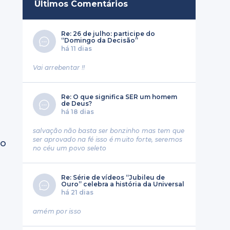
Últimos Comentários
Re: 26 de julho: participe do
“Domingo da Decisão”
há 11 dias
Vai arrebentar !!
Re: O que significa SER um homem
de Deus?
há 18 dias
salvação não basta ser bonzinho mas tem que
ser aprovado na fé isso é muito forte, seremos
so
no céu um povo seleto
Re: Série de vídeos “Jubileu de
Ouro” celebra a história da Universal
há 21 dias
amém por isso