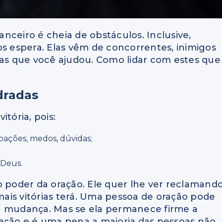
nceiro é cheia de obstáculos. Inclusive,
 espera. Elas vêm de concorrentes, inimigos
oas que você ajudou. Como lidar com estes que
dradas
tória, pois:
pações, medos, dúvidas;
 Deus.
o poder da oração. Ele quer lhe ver reclamando
ais vitórias terá. Uma pessoa de oração pode
a mudança. Mas se ela permanece firme a
ração e é uma pena a maioria das pessoas não