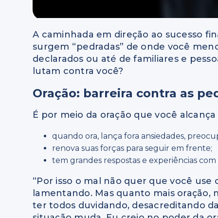
A caminhada em direção ao sucesso fina
surgem “pedradas” de onde você menos
declarados ou até de familiares e pess
lutam contra você?
Oração: barreira contra as pe
É por meio da oração que você alcança vi
quando ora, lança fora ansiedades, preocu
renova suas forças para seguir em frente;
tem grandes respostas e experiências com
“Por isso o mal não quer que você use 
lamentando. Mas quanto mais oração, m
ter todos duvidando, desacreditando d
situação muda. Eu creio no poder da o