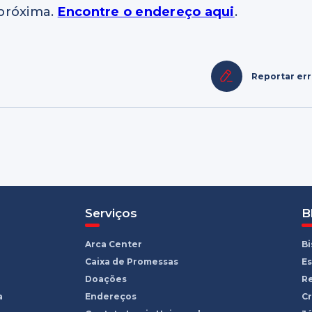
 próxima.
Encontre o endereço aqui
.
Reportar er
Serviços
B
Arca Center
B
Caixa de Promessas
Es
Doações
R
a
Endereços
Cr