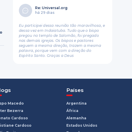
Re: Universal.org
há 29 dias
Eu participei dessa reunião tão maravilhosa, e
dessa vez em Indaiatuba. Tudo que o bispo
ro
pregou no templo de Salomão, foi pregado
nas demais igrejas. Os bispos e pastores
seguem a mesma direção, trazem a mesma
palavra, porque vem com a direção do
Espírito Santo. Graças a Deus
logs
Países
ispo Macedo
Argentina
ter Bezerra
África
enato Cardoso
Alemanha
istiane Cardoso
Estados Unidos