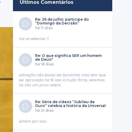
o
Últimos Comentários
Re: 26 de julho: participe do
“Domingo da Decisão”
há 11 dias
Vai arrebentar !!
Re: O que significa SER um homem
de Deus?
há 18 dias
salvação não basta ser bonzinho mas tem que
ser aprovado na fé isso é muito forte, seremos
no céu um povo seleto
Re: Série de vídeos “Jubileu de
Ouro” celebra a história da Universal
há 21 dias
amém por isso