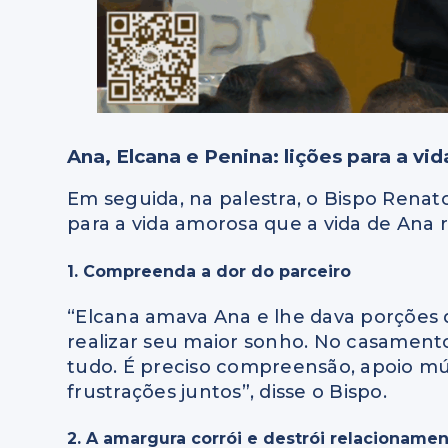
Ana, Elcana e Penina: lições para a vi
Em seguida, na palestra, o Bispo Renat
para a vida amorosa que a vida de Ana r
1. Compreenda a dor do parceiro
“Elcana amava Ana e lhe dava porções d
realizar seu maior sonho. No casamento
tudo. É preciso compreensão, apoio mú
frustrações juntos”, disse o Bispo.
2. A amargura corrói e destrói relacioname