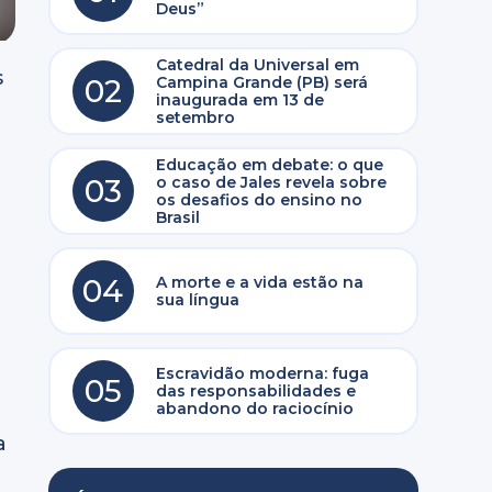
Deus”
Catedral da Universal em
s
02
Campina Grande (PB) será
inaugurada em 13 de
setembro
Educação em debate: o que
03
o caso de Jales revela sobre
os desafios do ensino no
Brasil
04
A morte e a vida estão na
sua língua
Escravidão moderna: fuga
05
das responsabilidades e
abandono do raciocínio
a