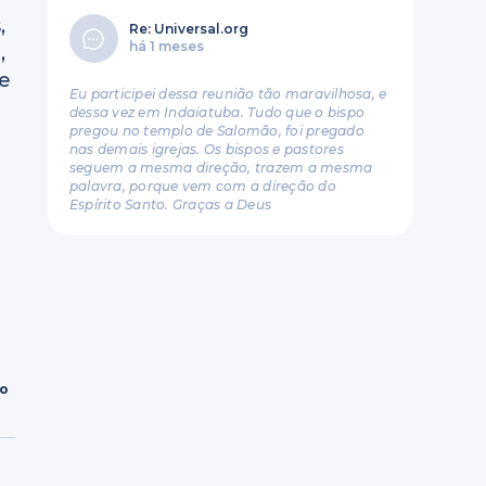
,
Re: Universal.org
há 1 meses
,
ue
Eu participei dessa reunião tão maravilhosa, e
dessa vez em Indaiatuba. Tudo que o bispo
pregou no templo de Salomão, foi pregado
nas demais igrejas. Os bispos e pastores
seguem a mesma direção, trazem a mesma
palavra, porque vem com a direção do
Espírito Santo. Graças a Deus
ro