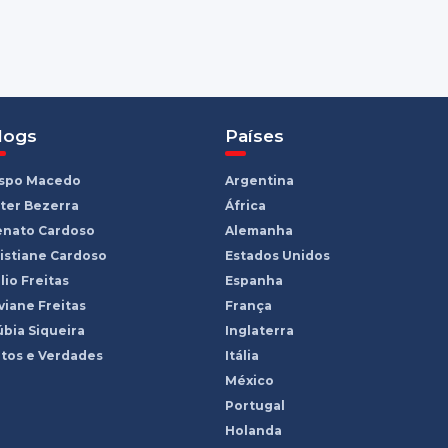
logs
Países
ispo Macedo
Argentina
ter Bezerra
África
enato Cardoso
Alemanha
istiane Cardoso
Estados Unidos
lio Freitas
Espanha
viane Freitas
França
bia Siqueira
Inglaterra
tos e Verdades
Itália
México
Portugal
Holanda