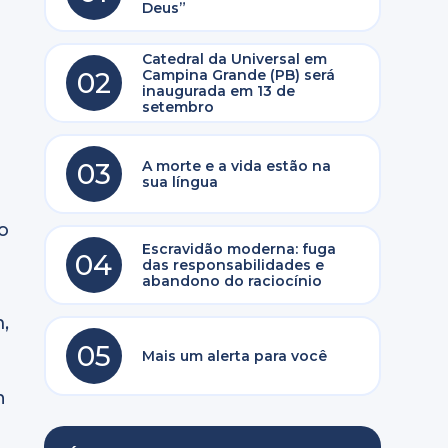
Deus”
m
Catedral da Universal em
02
Campina Grande (PB) será
inaugurada em 13 de
setembro
03
A morte e a vida estão na
sua língua
o
Escravidão moderna: fuga
04
das responsabilidades e
abandono do raciocínio
,
05
Mais um alerta para você
n