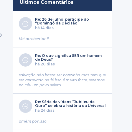
Últimos Comentários
Re: 26 de julho: participe do
“Domingo da Decisão”
há 14 dias
o
Vai arrebentar !!
Re: O que significa SER um homem
de Deus?
há 20 dias
salvação não basta ser bonzinho mas tem que
ser aprovado na fé isso é muito forte, seremos
no céu um povo seleto
Re: Série de vídeos “Jubileu de
Ouro” celebra a história da Universal
há 24 dias
a
amém por isso