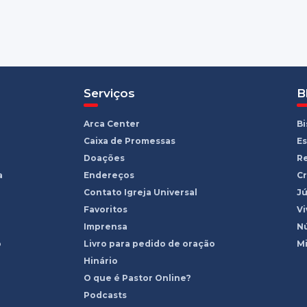
Serviços
B
Arca Center
B
Caixa de Promessas
Es
Doações
R
a
Endereços
Cr
Contato Igreja Universal
Jú
Favoritos
Vi
Imprensa
Nú
o
Livro para pedido de oração
Mi
Hinário
O que é Pastor Online?
Podcasts