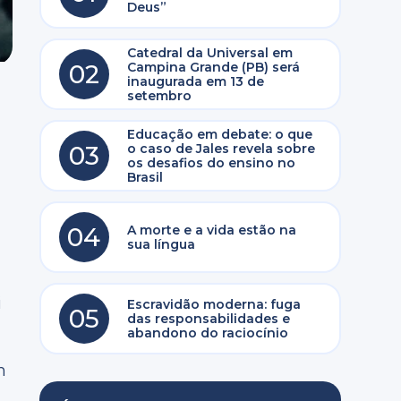
Deus”
Catedral da Universal em
02
Campina Grande (PB) será
inaugurada em 13 de
setembro
o
Educação em debate: o que
03
o caso de Jales revela sobre
os desafios do ensino no
Brasil
04
A morte e a vida estão na
sua língua
i
Escravidão moderna: fuga
05
das responsabilidades e
abandono do raciocínio
m
.