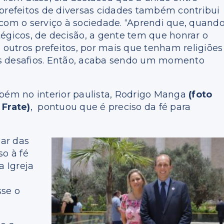
prefeitos de diversas cidades também contribui
com o serviço à sociedade. “Aprendi que, quand
égicos, de decisão, a gente tem que honrar o
utros prefeitos, por mais que tenham religiões
s desafios. Então, acaba sendo um momento
mbém no interior paulista, Rodrigo Manga
(foto
 Frate)
, pontuou que é preciso da fé para
ar das
so à fé
a Igreja
sse o