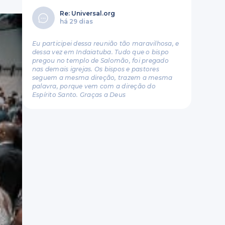
Re: Universal.org
há 29 dias
Eu participei dessa reunião tão maravilhosa, e
dessa vez em Indaiatuba. Tudo que o bispo
pregou no templo de Salomão, foi pregado
nas demais igrejas. Os bispos e pastores
seguem a mesma direção, trazem a mesma
palavra, porque vem com a direção do
Espírito Santo. Graças a Deus