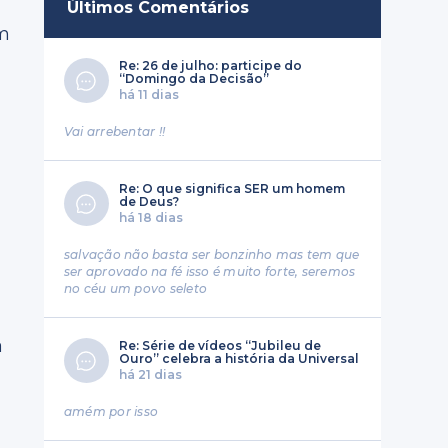
Últimos Comentários
um
Re: 26 de julho: participe do
“Domingo da Decisão”
há 11 dias
Vai arrebentar !!
,
Re: O que significa SER um homem
de Deus?
há 18 dias
salvação não basta ser bonzinho mas tem que
ser aprovado na fé isso é muito forte, seremos
no céu um povo seleto
a
Re: Série de vídeos “Jubileu de
Ouro” celebra a história da Universal
há 21 dias
amém por isso