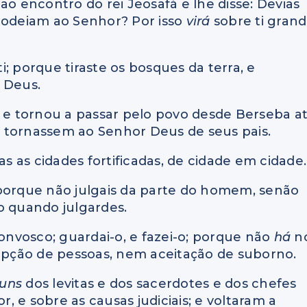
u ao encontro do rei Jeosafá e lhe disse: Devias
e odeiam ao Senhor? Por isso
virá
sobre ti gran
; porque tiraste os bosques da terra, e
 Deus.
; e tornou a passar pelo povo desde Berseba a
 tornassem ao Senhor Deus de seus pais.
as as cidades fortificadas, de cidade em cidade.
s; porque não julgais da parte do homem, senão
 quando julgardes.
convosco; guardai-o, e fazei-o; porque não
há
n
pção de pessoas, nem aceitação de suborno.
guns
dos levitas e dos sacerdotes e dos chefes
r, e sobre as causas judiciais; e voltaram a