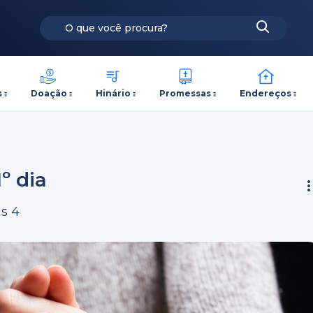
s
Doação
Hinário
Promessas
Endereços
º dia
as 4