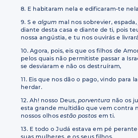
8. E habitaram nela e edificaram-te ne
9. S e
algum
mal nos sobrevier, espada,
diante desta casa e diante de ti, pois 
nossa angústia, e tu nos ouvirás e livrar
10. Agora, pois, eis que os filhos de A
pelos quais não permitiste passar a Isr
se desviaram e não os destruíram,
11. Eis que nos dão o pago, vindo para l
herdar.
12. Ah! nosso Deus,
porventura
não os j
esta grande multidão que vem contra 
nossos olhos
estão postos
em ti.
13. E todo o Judá estava em pé perant
suas mulheres, e os seus filhos.