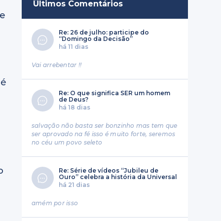
Últimos Comentários
de
Re: 26 de julho: participe do
“Domingo da Decisão”
há 11 dias
Vai arrebentar !!
té
Re: O que significa SER um homem
de Deus?
há 18 dias
salvação não basta ser bonzinho mas tem que
ser aprovado na fé isso é muito forte, seremos
no céu um povo seleto
o
Re: Série de vídeos “Jubileu de
Ouro” celebra a história da Universal
há 21 dias
amém por isso