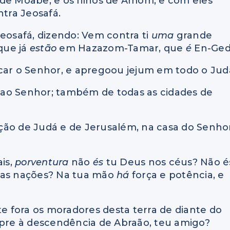
os de Moabe, e os filhos de Amom, e com eles
ntra Jeosafá.
eosafá, dizendo: Vem contra ti
uma
grande
 que já
estão
em Hazazom-Tamar, que
é
En-Ged
scar o Senhor, e apregoou jejum em todo o Jud
o
ao Senhor; também de todas as cidades de
ção de Judá e de Jerusalém, na casa do Senhor
ais,
porventura
não
és
tu Deus nos céus? Não é
 das nações? Na tua mão
há
força e potência, e
te fora os moradores desta terra de diante do
mpre à descendência de Abraão, teu amigo?