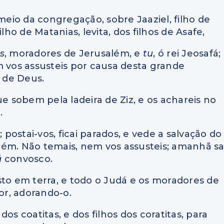
 meio da congregação, sobre Jaaziel, filho de
filho de Matanias, levita, dos filhos de Asafe,
s
, moradores de Jerusalém, e
tu
, ó rei Jeosafá;
m vos assusteis por causa desta grande
 de Deus.
ue sobem pela ladeira de Ziz, e os achareis no
.
; postai-vos, ficai parados, e vede a salvação do
lém. Não temais, nem vos assusteis; amanhã sa
á
convosco.
sto em terra, e todo o Judá e os moradores de
r, adorando-o.
 dos coatitas, e dos filhos dos coratitas, para