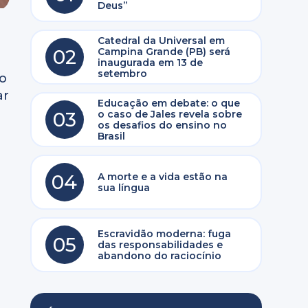
Deus”
Catedral da Universal em
02
Campina Grande (PB) será
inaugurada em 13 de
setembro
to
ar
Educação em debate: o que
03
o caso de Jales revela sobre
os desafios do ensino no
Brasil
04
A morte e a vida estão na
sua língua
Escravidão moderna: fuga
05
das responsabilidades e
abandono do raciocínio