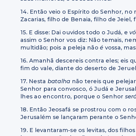
14. Então veio o Espírito do Senhor, no
Zacarias, filho de Benaia, filho de Jeiel, 
15. E disse: Dai ouvidos todo o Judá, e
vó
assim o Senhor vos diz: Não temais, ne
multidão; pois a peleja não
é
vossa, mas
16. Amanhã descereis contra eles; eis q
fim do vale, diante do deserto de Jeruel
17. Nesta
batalha
não tereis que pelejar
Senhor para convosco, ó Judá e Jerusa
lhes ao encontro, porque o Senhor
ser
18. Então Jeosafá se prostrou com o ro
Jerusalém se lançaram perante o Senho
19. E levantaram-se os levitas, dos filhos