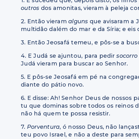
1. E sucedeu que, depois disto, os filh
outros
dos amonitas, vieram à peleja co
2. Então vieram
alguns
que avisaram a J
multidão dalém do mar e da Síria; e eis
3. Então Jeosafá temeu, e pôs-se a bu
4. E Judá se ajuntou, para pedir
socorr
Judá vieram para buscar ao Senhor.
5. E pôs-se Jeosafá em pé na congrega
diante do pátio novo.
6. E disse: Ah! Senhor Deus de nossos p
tu que dominas sobre todos os reinos
não há quem te possa resistir.
7.
Porventura
, ó nosso Deus, não lanças
teu povo Israel, e não a deste para se