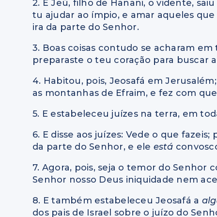
2. E Jeú, filho de Hanani, o vidente, sai
tu ajudar ao ímpio, e amar aqueles qu
ira da parte do Senhor.
3. Boas coisas contudo se acharam em ti
preparaste o teu coração para buscar a
4. Habitou, pois, Jeosafá em Jerusalém
as montanhas de Efraim, e fez com que
5. E estabeleceu juízes na terra, em tod
6. E disse aos juízes: Vede o que fazei
da parte do Senhor, e ele
está
convosco
7. Agora, pois, seja o temor do Senhor 
Senhor nosso Deus iniquidade nem ace
8. E também estabeleceu Jeosafá a
al
dos pais de Israel sobre o juízo do Senho