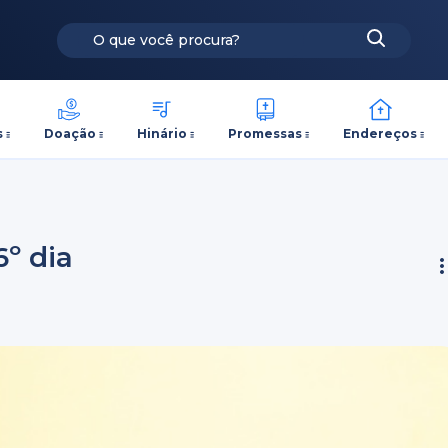
s
Doação
Hinário
Promessas
Endereços
6º dia