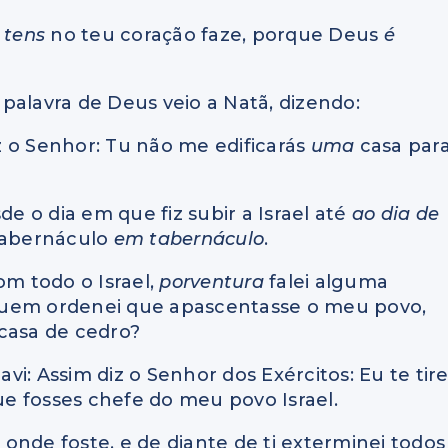
o
tens
no teu coração faze, porque Deus
é
palavra de Deus veio a Natã, dizendo:
iz o Senhor: Tu não me edificarás
uma
casa par
 o dia em que fiz subir a Israel até
ao dia de
 tabernáculo
em tabernáculo
.
m todo o Israel,
porventura
falei alguma
a quem ordenei que apascentasse o meu povo,
casa de cedro?
avi: Assim diz o Senhor dos Exércitos: Eu te tire
que fosses chefe do meu povo Israel.
r onde foste, e de diante de ti exterminei todos