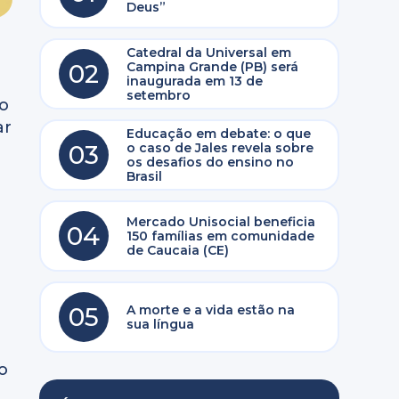
Deus”
Catedral da Universal em
02
Campina Grande (PB) será
inaugurada em 13 de
setembro
to
ar
Educação em debate: o que
03
o caso de Jales revela sobre
os desafios do ensino no
Brasil
Mercado Unisocial beneficia
04
150 famílias em comunidade
de Caucaia (CE)
05
A morte e a vida estão na
sua língua
o