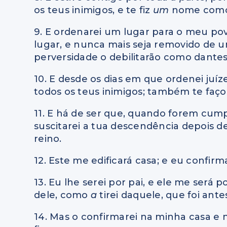
os teus inimigos, e te fiz
um
nome como
9. E ordenarei um lugar para o meu povo
lugar, e nunca mais seja removido de u
perversidade o debilitarão como dantes
10. E desde os dias em que ordenei juíz
todos os teus inimigos; também te faço
11. E há de ser que, quando forem cumpri
suscitarei a tua descendência depois de 
reino.
12. Este me edificará casa; e eu confir
13. Eu lhe serei por pai, e ele me será p
dele, como
a
tirei daquele, que foi antes
14. Mas o confirmarei na minha casa e 