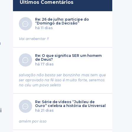
Últimos Comentários
Re: 26 de julho: participe do
“Domingo da Decisão”
há 11 dias
Vai arrebentar !!
a
Re: O que significa SER um homem
de Deus?
há 17 dias
salvação não basta ser bonzinho mas tem que
ser aprovado na fé isso é muito forte, seremos
no céu um povo seleto
Re: Série de vídeos “Jubileu de
Ouro” celebra a história da Universal
i
há 21 dias
amém por isso