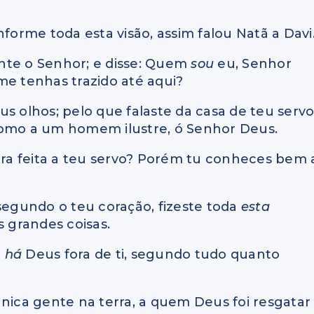
nforme toda esta visão, assim falou Natã a Davi
rante o Senhor; e disse: Quem
sou
eu, Senhor
me tenhas trazido até aqui?
eus olhos; pelo que falaste da casa de teu serv
como a um homem ilustre, ó Senhor Deus.
nra feita a teu servo? Porém tu conheces bem 
 segundo o teu coração, fizeste toda
esta
s grandes coisas.
o
há
Deus fora de ti, segundo tudo quanto
única gente na terra, a quem Deus foi resgatar