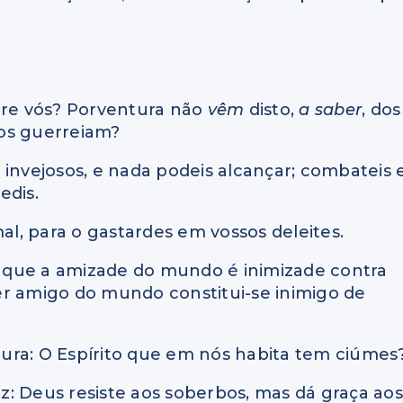
ntre vós? Porventura não
vêm
disto,
a saber
, dos
os guerreiam?
is invejosos, e nada podeis alcançar; combateis 
edis.
mal, para o gastardes em vossos deleites.
ós que a amizade do mundo é inimizade contra
er amigo do mundo constitui-se inimigo de
itura: O Espírito que em nós habita tem ciúmes
diz: Deus resiste aos soberbos, mas dá graça aos