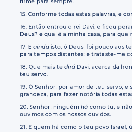
firme para sempre.
15. Conforme todas estas palavras, e co
16. Então entrou o rei Davi, e ficou pe
Deus? e qual
é
a minha casa, para que 
17. E
ainda
isto, ó Deus, foi pouco aos t
para tempos distantes; e trataste-me 
18. Que mais te
dirá
Davi, acerca da ho
teu servo.
19. Ó Senhor, por amor de teu servo, e
grandeza, para fazer notória todas esta
20. Senhor, ninguém
há
como tu, e nã
ouvimos com os nossos ouvidos.
21. E quem há como o teu povo Israel, 