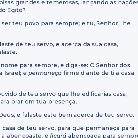
isas grandes e temerosas, lançando as naçõe
do Egito?
a ser teu povo para sempre; e tu, Senhor, lhe
alaste de teu servo, e acerca da sua casa,
laste.
u nome para sempre,
e
diga-se: O Senhor dos
 Israel; e
permaneça
firme diante de ti a casa
uvido de teu servo que lhe edificarias casa;
ara orar em tua presença.
Deus, e falaste este bem acerca de teu servo.
 a casa de teu servo, para que permaneça para
, a abençoaste, e
ficará
abençoada para sempr