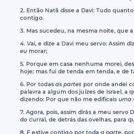
2. Então Natã disse a Davi: Tudo quant
contigo.
3. Mas sucedeu, na mesma noite, que a 
4. Vai, e dize a Davi meu servo: Assim d
eu
morar;
5. Porque em casa nenhuma morei, desde
hoje; mas fui de tenda em tenda, e de
6. Por todas
as partes
por onde andei co
palavra a algum dos juízes de Israel, 
dizendo: Por que não me edificais
uma
7. Agora, pois, assim dirás a meu servo D
do curral, de detrás das ovelhas, para 
8. E estive contigo por toda
a parte
, po