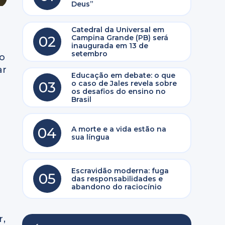
Deus”
Catedral da Universal em
02
Campina Grande (PB) será
inaugurada em 13 de
setembro
to
ar
Educação em debate: o que
03
o caso de Jales revela sobre
os desafios do ensino no
Brasil
04
A morte e a vida estão na
sua língua
Escravidão moderna: fuga
05
das responsabilidades e
abandono do raciocínio
r,