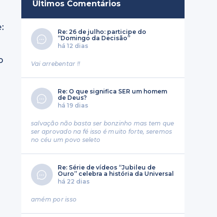
Últimos Comentários
:
Re: 26 de julho: participe do
“Domingo da Decisão”
há 12 dias
o
Vai arrebentar !!
Re: O que significa SER um homem
de Deus?
há 19 dias
salvação não basta ser bonzinho mas tem que
ser aprovado na fé isso é muito forte, seremos
no céu um povo seleto
Re: Série de vídeos “Jubileu de
Ouro” celebra a história da Universal
há 22 dias
amém por isso