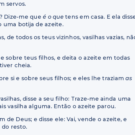
em servos.
er? Dize-me que
é o que
tens em casa. E ela disse
 uma botija de azeite.
s, de todos os teus vizinhos, vasilhas vazias, nã
 e sobre teus filhos, e deita o azeite em todas
tiver cheia.
bre si e sobre seus filhos; e eles lhe traziam
as
asilhas, disse a seu filho: Traze-me ainda uma
is vasilha alguma. Então o azeite parou.
 de Deus; e disse ele: Vai, vende o azeite, e
i do resto.