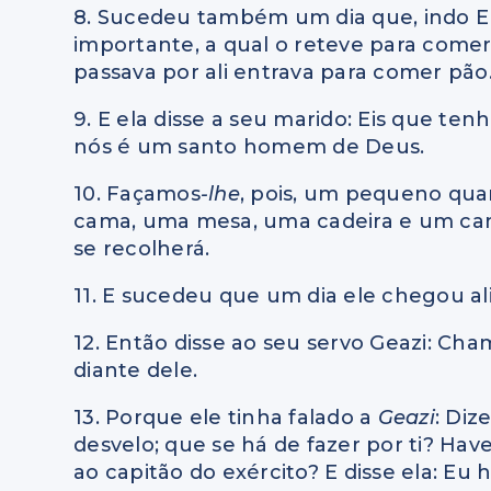
8. Sucedeu também um dia que, indo E
importante, a qual o reteve para come
passava por ali entrava para comer pão
9. E ela disse a seu marido: Eis que t
nós é um santo homem de Deus.
10. Façamos
-lhe
, pois, um pequeno qua
cama, uma mesa, uma cadeira e um cande
se recolherá.
11. E sucedeu que um dia ele chegou ali
12. Então disse ao seu servo Geazi: Ch
diante dele.
13. Porque ele tinha falado a
Geazi
: Diz
desvelo; que se há de fazer por ti? Have
ao capitão do exército? E disse ela: Eu