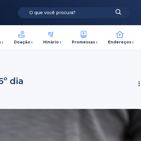
s
Doação
Hinário
Promessas
Endereços
6º dia