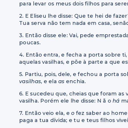
para levar os meus dois filhos para ser
2. E Eliseu lhe disse: Que te hei de faz
Tua serva não tem nada em casa, senão
3. Então disse ele: Vai, pede emprestada
poucas.
4. Então entra, e fecha a porta sobre ti,
aquelas vasilhas, e põe à parte a que es
5. Partiu, pois, dele, e fechou a porta so
vasilhas
, e ela
as
enchia.
6. E sucedeu que, cheias que foram as v
vasilha. Porém ele lhe disse: N ã o
há
ma
7. Então veio ela, e
o
fez saber ao homem
paga a tua dívida; e tu e teus filhos vive