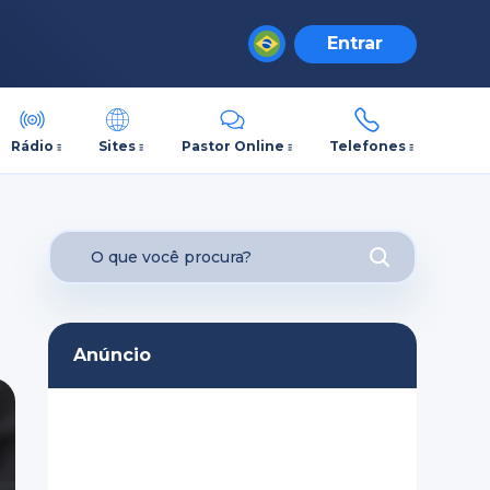
Entrar
Rádio
Sites
Pastor Online
Telefones
Anúncio