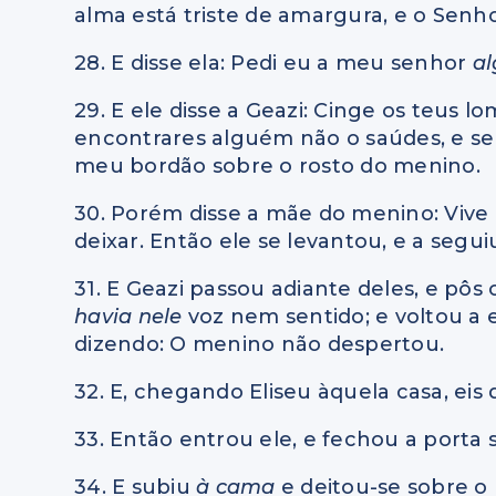
alma está triste de amargura, e o Sen
28. E disse ela: Pedi eu a meu senhor
a
29. E ele disse a Geazi: Cinge os teus 
encontrares alguém não o saúdes, e se
meu bordão sobre o rosto do menino.
30. Porém disse a mãe do menino: Vive o
deixar. Então ele se levantou, e a segui
31. E Geazi passou adiante deles, e pô
havia nele
voz nem sentido; e voltou a 
dizendo: O menino não despertou.
32. E, chegando Eliseu àquela casa, eis
33. Então entrou ele, e fechou a porta
34. E subiu
à cama
e deitou-se sobre o