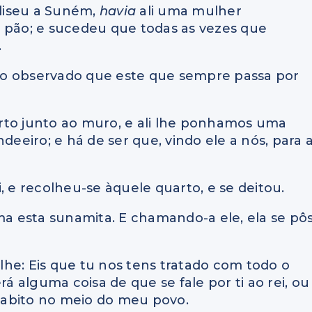
liseu a Suném,
havia
ali uma mulher
r pão; e sucedeu que todas as vezes que
.
enho observado que este que sempre passa por
rto junto ao muro, e ali lhe ponhamos uma
eiro; e há de ser que, vindo ele a nós, para a
, e recolheu-se àquele quarto, e se deitou.
ama esta sunamita. E chamando-a ele, ela se pô
elhe: Eis que tu nos tens tratado com todo o
rá alguma coisa de que se fale por ti ao rei, ou
 habito no meio do meu povo.