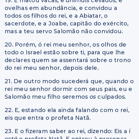
19. E matou vacas, e
animais
cevados, e
ovelhas em abundância, e convidou a
todos os filhos do rei, e a Abiatar, o
sacerdote, e a Joabe, capitão do exército,
mas a teu servo Salomão não convidou.
20. Porém, ó rei meu senhor, os olhos de
todo o Israel estão sobre ti, para que lhe
declares quem se assentará sobre o trono
do rei meu senhor, depois dele.
21. De outro modo sucederá que, quando o
rei meu senhor dormir com seus pais, eu e
Salomão meu filho seremos
os
culpados.
22. E, estando ela ainda falando com o rei,
eis que entra o profeta Natã.
23. E o fizeram saber ao rei, dizendo: Eis a í
está
o profeta Natã. E entrou à presença