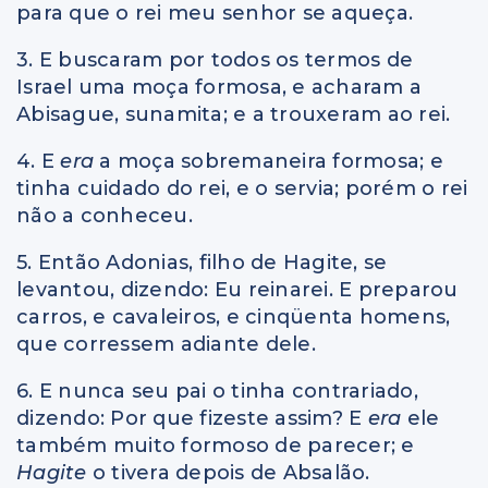
para que o rei meu senhor se aqueça.
3. E buscaram por todos os termos de
Israel uma moça formosa, e acharam a
Abisague, sunamita; e a trouxeram ao rei.
4. E
era
a moça sobremaneira formosa; e
tinha cuidado do rei, e o servia; porém o rei
não a conheceu.
5. Então Adonias, filho de Hagite, se
levantou, dizendo: Eu reinarei. E preparou
carros, e cavaleiros, e cinqüenta homens,
que corressem adiante dele.
6. E nunca seu pai o tinha contrariado,
dizendo: Por que fizeste assim? E
era
ele
também muito formoso de parecer; e
Hagite
o tivera depois de Absalão.