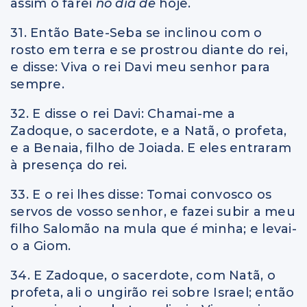
assim o farei
no dia de
hoje.
31. Então Bate-Seba se inclinou com o
rosto em terra e se prostrou diante do rei,
e disse: Viva o rei Davi meu senhor para
sempre.
32. E disse o rei Davi: Chamai-me a
Zadoque, o sacerdote, e a Natã, o profeta,
e a Benaia, filho de Joiada. E eles entraram
à presença do rei.
33. E o rei lhes disse: Tomai convosco os
servos de vosso senhor, e fazei subir a meu
filho Salomão na mula que
é
minha; e levai-
o a Giom.
34. E Zadoque, o sacerdote, com Natã, o
profeta, ali o ungirão rei sobre Israel; então