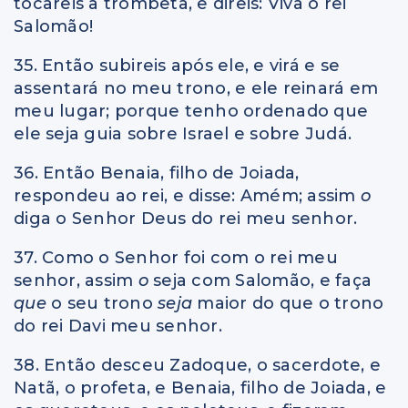
tocareis a trombeta, e direis: Viva o rei
Salomão!
35. Então subireis após ele, e virá e se
assentará no meu trono, e ele reinará em
meu lugar; porque tenho ordenado que
ele seja guia sobre Israel e sobre Judá.
36. Então Benaia, filho de Joiada,
respondeu ao rei, e disse: Amém; assim
o
diga o Senhor Deus do rei meu senhor.
37. Como o Senhor foi com o rei meu
senhor, assim
o
seja com Salomão, e faça
que
o seu trono
seja
maior do que o trono
do rei Davi meu senhor.
38. Então desceu Zadoque, o sacerdote, e
Natã, o profeta, e Benaia, filho de Joiada, e