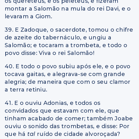
os quereteus, e os peleteus, e fizeram
montar a Salomão na mula do rei Davi, e o
levaram a Giom.
39. E Zadoque, o sacerdote, tomou o chifre
de azeite do tabernáculo, e ungiu a
Salomão; e tocaram a trombeta, e todo o
povo disse: Viva o rei Salomão!
40. E todo o povo subiu após ele, e o povo
tocava gaitas, e alegrava-se com grande
alegria; de maneira que com o seu clamor
a terra retiniu.
41. E o ouviu Adonias, e todos os
convidados que estavam com ele, que
tinham acabado de comer; também Joabe
ouviu o sonido das trombetas, e disse: Por
que há
tal
ruído de cidade alvoroçada?