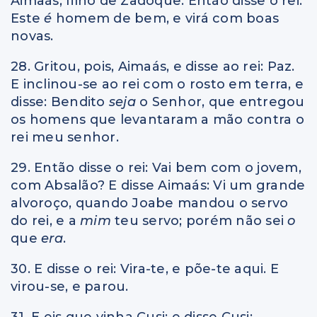
Aimaás, filho de Zadoque. Então disse o rei:
Este
é
homem de bem, e virá com boas
novas.
28. Gritou, pois, Aimaás, e disse ao rei: Paz.
E inclinou-se ao rei com o rosto em terra, e
disse: Bendito
seja
o Senhor, que entregou
os homens que levantaram a mão contra o
rei meu senhor.
29. Então disse o rei: Vai bem com o jovem,
com Absalão? E disse Aimaás: Vi um grande
alvoroço, quando Joabe mandou o servo
do rei, e a
mim
teu servo; porém não sei
o
que
era
.
30. E disse o rei: Vira-te, e põe-te aqui. E
virou-se, e parou.
31. E eis que vinha Cusi; e disse Cusi: