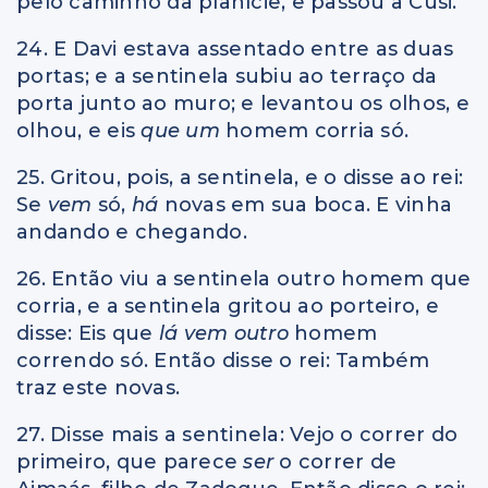
pelo caminho da planície, e passou a Cusi.
24. E Davi estava assentado entre as duas
portas; e a sentinela subiu ao terraço da
porta junto ao muro; e levantou os olhos, e
olhou, e eis
que um
homem corria só.
25. Gritou, pois, a sentinela, e o disse ao rei:
Se
vem
só,
há
novas em sua boca. E vinha
andando e chegando.
26. Então viu a sentinela outro homem que
corria, e a sentinela gritou ao porteiro, e
disse: Eis que
lá vem outro
homem
correndo só. Então disse o rei: Também
traz este novas.
27. Disse mais a sentinela: Vejo o correr do
primeiro, que parece
ser
o correr de