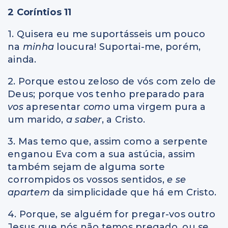
2 Coríntios 11
1. Quisera eu me suportásseis um pouco
na
minha
loucura! Suportai-me, porém,
ainda.
2. Porque estou zeloso de vós com zelo de
Deus; porque vos tenho preparado para
vos
apresentar
como
uma virgem pura a
um marido,
a saber
, a Cristo.
3. Mas temo que, assim como a serpente
enganou Eva com a sua astúcia, assim
também sejam de alguma sorte
corrompidos os vossos sentidos,
e se
apartem
da simplicidade que há em Cristo.
4. Porque, se alguém for pregar-vos outro
Jesus que nós não temos pregado, ou
se