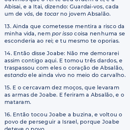
Abisai, e a Itai, dizendo: Guardai-vos, cada
um de
vós
, de
tocar
no jovem Absalão.
13. Ainda que cometesse mentira a risco da
minha vida, nem
por isso
coisa nenhuma se
esconderia ao rei; e tu mesmo te oporias.
14. Então disse Joabe: Não me demorarei
assim contigo aqui. E tomou três dardos, e
traspassou com eles o coração de Absalão,
estando
ele ainda vivo no meio do carvalho.
15. E o cercavam dez moços, que levaram
as armas de Joabe. E feriram a Absalão, e o
mataram.
16. Então tocou Joabe a buzina, e voltou o
povo de perseguir a Israel, porque Joabe
deteve o povo.