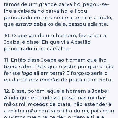
ramos de um grande carvalho, pegou-se-
lhe a cabeça no carvalho, e ficou
pendurado entre o céu e a terra; e o mulo,
que
estava
debaixo dele, passou adiante.
10. O que vendo um homem, fez saber a
Joabe, e disse: Eis que vi a Absalão
pendurado num carvalho.
11. Então disse Joabe ao homem que lho
fizera saber: Pois que o viste, por que o não
feriste
logo
ali em terra? E forçoso seria o
eu dar-te dez
moedas
de prata e um cinto.
12. Disse, porém, aquele homem a Joabe:
Ainda que eu pudesse pesar nas minhas
mãos mil
moedas
de prata, não estenderia
a minha mão contra o filho do rei, pois bem
ouvimos
que
o rei te deu ordem a ti, e a