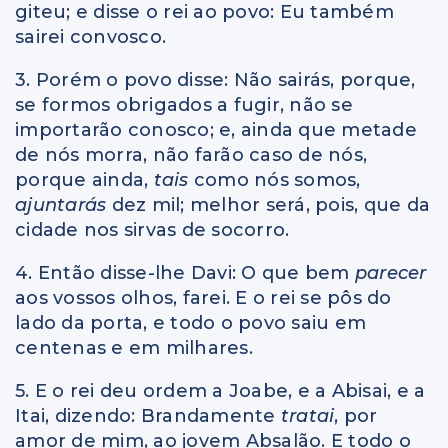
giteu; e disse o rei ao povo: Eu também
sairei convosco.
3. Porém o povo disse: Não sairás, porque,
se formos obrigados a fugir, não se
importarão conosco; e, ainda que metade
de nós morra, não farão caso de nós,
porque ainda,
tais
como nós somos,
ajuntarás
dez mil; melhor será, pois, que da
cidade nos sirvas de socorro.
4. Então disse-lhe Davi: O que bem
parecer
aos vossos olhos, farei. E o rei se pôs do
lado da porta, e todo o povo saiu em
centenas e em milhares.
5. E o rei deu ordem a Joabe, e a Abisai, e a
Itai, dizendo: Brandamente
tratai
, por
amor de mim, ao jovem Absalão. E todo o