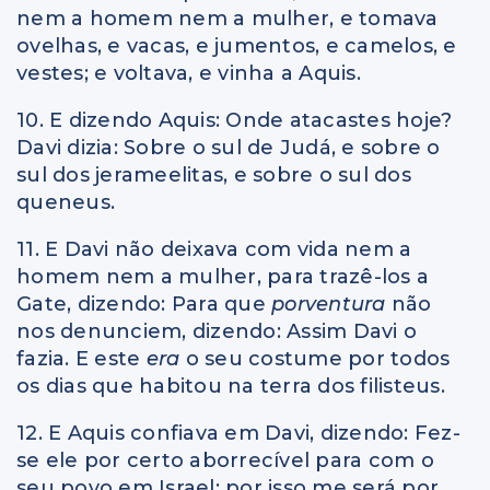
nem a homem nem a mulher, e tomava
ovelhas, e vacas, e jumentos, e camelos, e
vestes; e voltava, e vinha a Aquis.
10. E dizendo Aquis: Onde atacastes hoje?
Davi dizia: Sobre o sul de Judá, e sobre o
sul dos jerameelitas, e sobre o sul dos
queneus.
11. E Davi não deixava com vida nem a
homem nem a mulher, para trazê-los a
Gate, dizendo: Para que
porventura
não
nos denunciem, dizendo: Assim Davi o
fazia. E este
era
o seu costume por todos
os dias que habitou na terra dos filisteus.
12. E Aquis confiava em Davi, dizendo: Fez-
se ele por certo aborrecível para com o
seu povo em Israel; por isso me será por