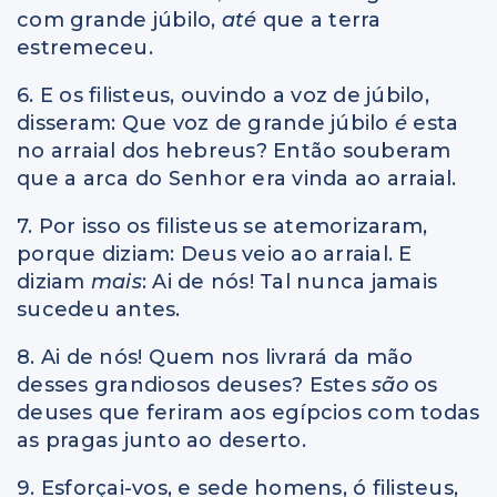
com grande júbilo,
até
que a terra
estremeceu.
6. E os filisteus, ouvindo a voz de júbilo,
disseram: Que voz de grande júbilo
é
esta
no arraial dos hebreus? Então souberam
que a arca do Senhor era vinda ao arraial.
7. Por isso os filisteus se atemorizaram,
porque diziam: Deus veio ao arraial. E
diziam
mais
: Ai de nós! Tal nunca jamais
sucedeu antes.
8. Ai de nós! Quem nos livrará da mão
desses grandiosos deuses? Estes
são
os
deuses que feriram aos egípcios com todas
as pragas junto ao deserto.
9. Esforçai-vos, e sede homens, ó filisteus,