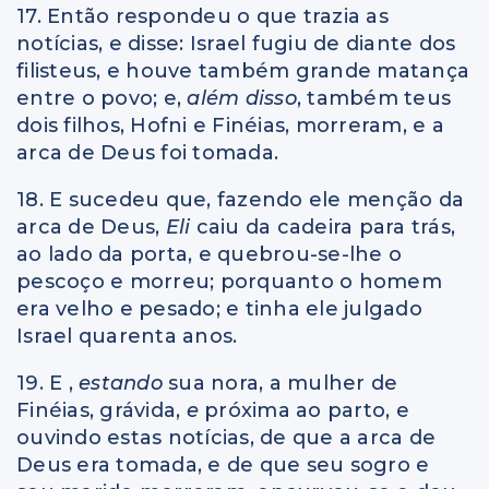
17. Então respondeu o que trazia as
notícias, e disse: Israel fugiu de diante dos
filisteus, e houve também grande matança
entre o povo; e,
além disso
, também teus
dois filhos, Hofni e Finéias, morreram, e a
arca de Deus foi tomada.
18. E sucedeu que, fazendo ele menção da
arca de Deus,
Eli
caiu da cadeira para trás,
ao lado da porta, e quebrou-se-lhe o
pescoço e morreu; porquanto o homem
era velho e pesado; e tinha ele julgado
Israel quarenta anos.
19. E ,
estando
sua nora, a mulher de
Finéias, grávida,
e
próxima ao parto, e
ouvindo estas notícias, de que a arca de
Deus era tomada, e de que seu sogro e