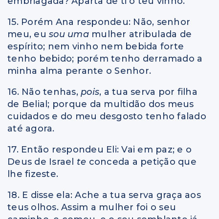
embriagada? Aparta de ti o teu vinho.
15. Porém Ana respondeu: Não, senhor
meu, eu
sou uma
mulher atribulada de
espírito; nem vinho nem bebida forte
tenho bebido; porém tenho derramado a
minha alma perante o Senhor.
16. Não tenhas,
pois
, a tua serva por filha
de Belial; porque da multidão dos meus
cuidados e do meu desgosto tenho falado
até agora.
17. Então respondeu Eli: Vai em paz; e o
Deus de Israel
te
conceda a petição que
lhe fizeste.
18. E disse ela: Ache a tua serva graça aos
teus olhos. Assim a mulher foi o seu