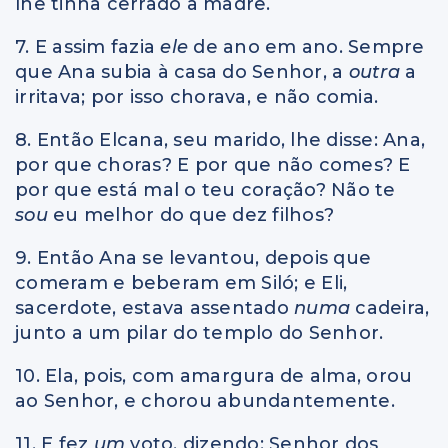
lhe tinha cerrado a madre.
7. E assim fazia
ele
de ano em ano. Sempre
que Ana subia à casa do Senhor, a
outra
a
irritava; por isso chorava, e não comia.
8. Então Elcana, seu marido, lhe disse: Ana,
por que choras? E por que não comes? E
por que está mal o teu coração? Não te
sou
eu melhor do que dez filhos?
9. Então Ana se levantou, depois que
comeram e beberam em Siló; e Eli,
sacerdote, estava assentado
numa
cadeira,
junto a um pilar do templo do Senhor.
10. Ela, pois, com amargura de alma, orou
ao Senhor, e chorou abundantemente.
11. E fez
um
voto, dizendo: Senhor dos