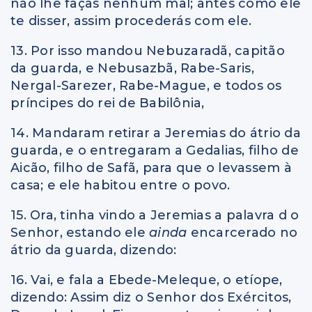
não lhe faças nenhum mal; antes como ele
te disser, assim procederás com ele.
13. Por isso mandou Nebuzaradã, capitão
da guarda, e Nebusazbã, Rabe-Saris,
Nergal-Sarezer, Rabe-Mague, e todos os
príncipes do rei de Babilônia,
14. Mandaram retirar a Jeremias do átrio da
guarda, e o entregaram a Gedalias, filho de
Aicão, filho de Safã, para que o levassem à
casa; e ele habitou entre o povo.
15. Ora, tinha vindo a Jeremias a palavra d o
Senhor, estando ele
ainda
encarcerado no
átrio da guarda, dizendo:
16. Vai, e fala a Ebede-Meleque, o etíope,
dizendo: Assim diz o Senhor dos Exércitos,