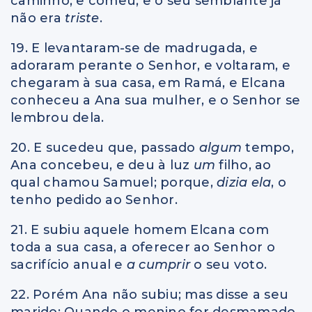
caminho, e comeu, e o seu semblante já
não era
triste
.
19. E levantaram-se de madrugada, e
adoraram perante o Senhor, e voltaram, e
chegaram à sua casa, em Ramá, e Elcana
conheceu a Ana sua mulher, e o Senhor se
lembrou dela.
20. E sucedeu que, passado
algum
tempo,
Ana concebeu, e deu à luz
um
filho, ao
qual chamou Samuel; porque,
dizia ela
, o
tenho pedido ao Senhor.
21. E subiu aquele homem Elcana com
toda a sua casa, a oferecer ao Senhor o
sacrifício anual e
a cumprir
o seu voto.
22. Porém Ana não subiu; mas disse a seu
marido: Quando o menino for desmamado,