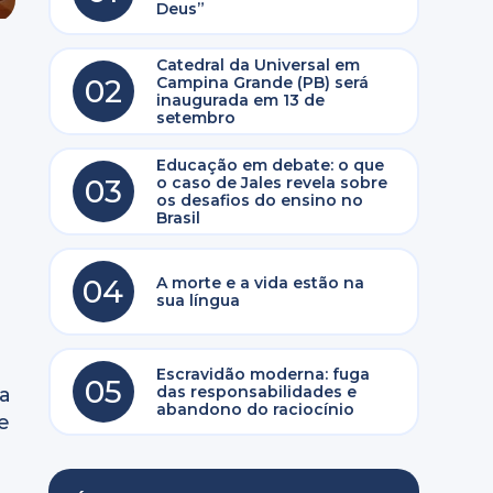
Deus”
Catedral da Universal em
02
Campina Grande (PB) será
inaugurada em 13 de
setembro
Educação em debate: o que
03
o caso de Jales revela sobre
os desafios do ensino no
Brasil
04
A morte e a vida estão na
sua língua
Escravidão moderna: fuga
05
das responsabilidades e
a
abandono do raciocínio
e