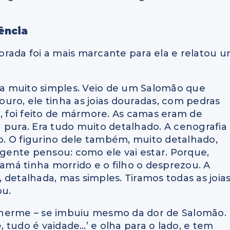
ência
rada foi a mais marcante para ela e relatou 
va muito simples.
Veio de um Salomão que
ouro, ele
tinha as joias douradas, c
om pedras
, foi feito de mármore.
As camas eram de
 pura.
Era tudo muito detalhado.
A cenografia
o.
O figurino dele também, muito detalhado,
a gente pensou:
como ele vai estar.
Porque,
má tinha morrido e o filho o desprezou.
A
, detalhada, mas
simples.
Tiramos todas as joias
ou.
lherme –
se imbuiu mesmo da dor de Salomão.
, tudo é vaidade…’ e
olha para o lado, e
tem