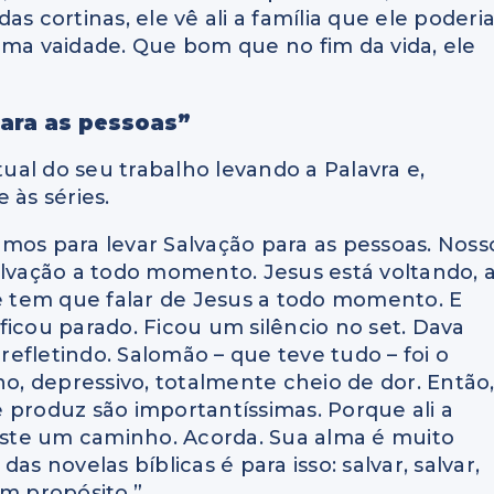
das cortinas,
ele vê ali a
família que ele poderi
uma vaidade.
Que bom que no fim da vida,
ele
para as pessoas”
tual do seu trabalho levando a Palavra e,
 às séries.
amos
para levar Salvação para as pessoas.
Noss
alvação
a todo momento.
Jesus está voltando, 
 tem que falar de Jesus
a todo momento.
E
ficou parado.
Ficou um silêncio no set. D
ava
r
efletindo.
Salomão – que teve tudo – f
oi o
ho, d
epressivo, t
otalmente cheio de dor.
Então
e produz
são importantíssimas.
Porque ali a
iste um caminho.
Acorda.
S
ua alma é muito
 das novelas bíblicas
é para isso: s
alvar, salvar,
m propósito.”