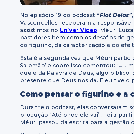
No episódio 19 do podcast
“
Plot Delas”
Vasconcellos receberam a responsável p
assistimos no
Univer Vídeo
, Méuri Luiz
bastidores bem como os desafios de geri
do figurino, da caracterização e do efeit
Esta é a segunda vez que Méuri particip
Salomão’ e sobre isso comentou: “… um 
que é da Palavra de Deus, algo bíblico
presente que Deus nos dá. E eu tive o p
Como pensar o figurino e a 
Durante o podcast, elas conversaram s
produção “Até onde ele vai”. Foi a part
Méuri passou da escrita para a gestão d