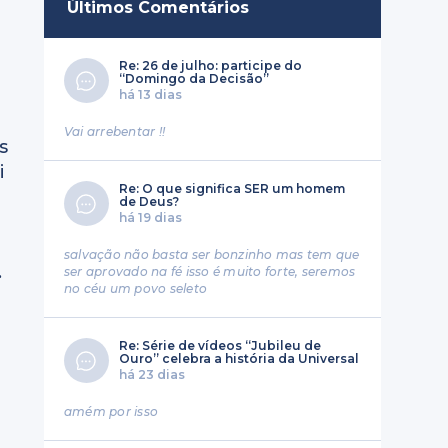
Últimos Comentários
Re: 26 de julho: participe do
“Domingo da Decisão”
há 13 dias
Vai arrebentar !!
s
i
Re: O que significa SER um homem
de Deus?
há 19 dias
salvação não basta ser bonzinho mas tem que
.
ser aprovado na fé isso é muito forte, seremos
no céu um povo seleto
Re: Série de vídeos “Jubileu de
Ouro” celebra a história da Universal
há 23 dias
amém por isso