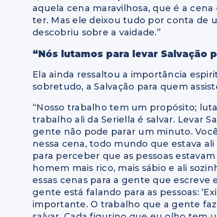
aquela cena maravilhosa, que é
a cena 
ter.
Mas ele deixou tudo por conta de 
descobriu sobre a vaidade.”
“Nós lutamos
para levar Salvação 
Ela ainda ressaltou a importância espiri
sobretudo, a Salvação para quem assiste
“
Nosso trabalho tem um propósito;
lut
trabalho ali da Seriella
é salvar.
Levar S
gente não pode parar
um minuto.
Você
nessa cena,
todo mundo que estava ali
para perceber
que as pessoas estavam 
homem mais rico, m
ais sábio e ali
sozin
essas cenas
para a gente que escreve
gente está falando
para as pessoas: ‘
Ex
importante.
O trabalho que a gente faz
salvar.
C
ada figurino
que eu olho t
em u