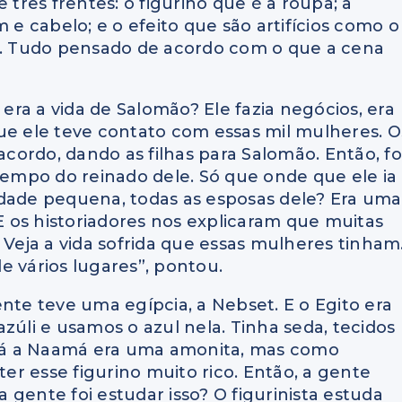
 três frentes: o figurino que é a roupa; a
 cabelo; e o efeito que são artifícios como o
iz. Tudo pensado de acordo com o que a cena
era a vida de Salomão?
Ele fazia negócios, era
ue ele teve contato com essas mil mulheres.
O
acordo, d
ando as filhas para Salomão.
Então, fo
 tempo do reinado dele.
Só que onde que ele ia
dade pequena, todas as esposas dele?
Era uma
E os historiadores nos explicaram que muitas
V
eja a vida sofrida que essas mulheres tinham
e vários lugares”, pontou.
ente teve uma egípcia, a
Nebset.
E o Egito era
lazúli e usamos o azul nela.
Tinha seda, tecidos
á a Naamá era uma amonita,
mas como
r esse figurino muito rico. E
ntão, a gente
 gente foi estudar isso?
O figurinista estuda