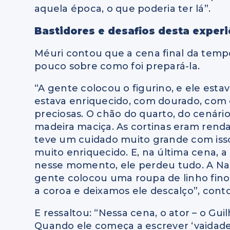
aquela época, o
que poderia ter lá”.
Bastidores e desafios desta experi
Méuri contou que a cena final da tempo
pouco sobre como foi prepará-la.
“A gente colocou o figurino, e ele esta
estava enriquecido, c
om dourado, com 
preciosas.
O chão do quarto, do cenário
madeira maciça.
As cortinas eram renda
teve um cuidado muito grande com iss
m
uito enriquecido.
E, na última cena, 
nesse momento, ele perdeu tudo.
A Naa
gente colocou uma roupa de linho fino
a coroa e
d
eixamos ele descalço”, cont
E ressaltou: “Nessa cena, o ator – o Gui
Quando ele começa a escrever ‘
vaidade