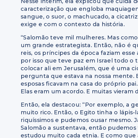
Nesse ínterim, ela explicou que cuida de
caracterização que engloba maquiagem e
sangue, o suor, o machucado, a cicatr
exige e com o contexto da história.
“Salomão teve mil mulheres. Mas c
omo 
um grande estrategista.
Então, não é q
reis, os príncipes da época faziam esse 
por isso que teve paz em Israel todo o
colocar ali em Jerusalém,
que é uma ci
pergunta que estava na nossa mente.
esposas
ficavam na casa do próprio pai.
Elas eram um acordo.
E muitas vieram d
Então, ela destacou: “Por exemplo, a g
muito rico.
Então, o Egito tinha o lápis-
riquíssimos e pudemos
ousar mesmo.
J
Salomão a sustentava,
então pudemos te
estudou muito c
ada etnia. E c
omo que a