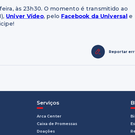
feira, às 23h30. O momento é transmitido ao
),
Univer Vídeo
, pelo
Facebook da Universal
e
icipe!
Reportar er
Serviços
B
Arca Center
B
Caixa de Promessas
Es
Doações
R