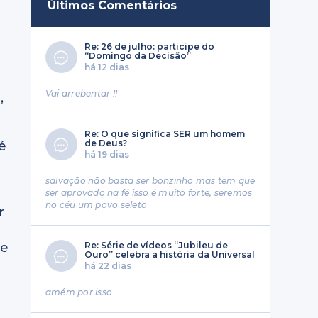
Últimos Comentários
Re: 26 de julho: participe do
“Domingo da Decisão”
há 12 dias
Vai arrebentar !!
,
Re: O que significa SER um homem
de Deus?
é
há 19 dias
salvação não basta ser bonzinho mas tem que
ser aprovado na fé isso é muito forte, seremos
no céu um povo seleto
r
Re: Série de vídeos “Jubileu de
de
Ouro” celebra a história da Universal
há 22 dias
amém por isso