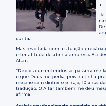
ati
“Ia
nad
Deu
em
conta.
Mas revoltada com a situação precária 
e ter atitude de abrir a empresa. Ela d
Altar.
“Depois que entendi isso, passei a me 
o que Deus me pedia, pois eu tinha pr
mesmo sem dinheiro e hoje, 10 anos de
tradução. O Altar também me deu meu 
afirma.
Assista seu depoimento completo no víd