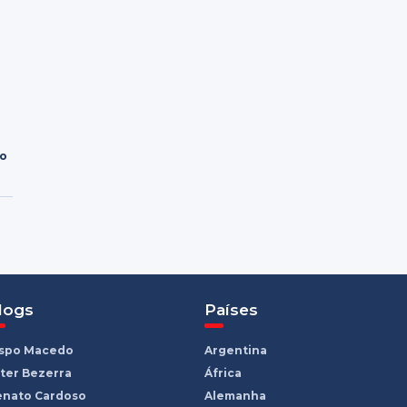
ro
logs
Países
ispo Macedo
Argentina
ter Bezerra
África
enato Cardoso
Alemanha