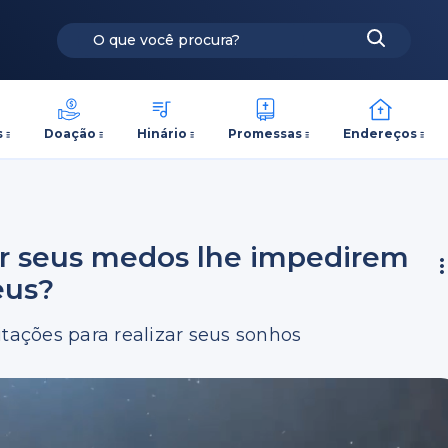
s
Doação
Hinário
Promessas
Endereços
ar seus medos lhe impedirem
eus?
itações para realizar seus sonhos