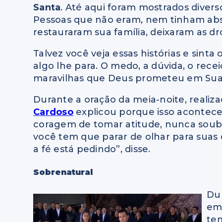
Santa
. Até aqui foram mostrados diver
Pessoas que não eram, nem tinham abs
restauraram sua família, deixaram as dr
Talvez você veja essas histórias e sint
algo lhe para. O medo, a dúvida, o rece
maravilhas que Deus prometeu em Sua 
Durante a oração da meia-noite, realiz
Cardoso
explicou porque isso acontec
coragem de tomar atitude, nunca soube 
você tem que parar de olhar para suas d
a fé está pedindo”, disse.
Sobrenatural
Dur
em
te