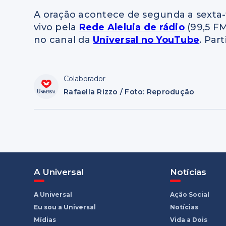
A oração acontece de segunda a sexta-
vivo pela
Rede Aleluia de rádio
(99,5 FM
no canal da
Universal no YouTube
. Part
Colaborador
Rafaella Rizzo / Foto: Reprodução
A Universal
Notícias
A Universal
Ação Social
Eu sou a Universal
Notícias
Mídias
Vida a Dois