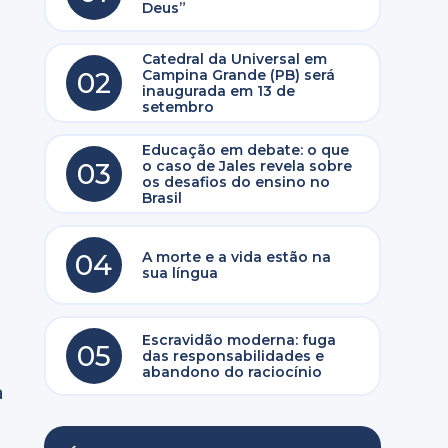
Deus”
Catedral da Universal em
02
Campina Grande (PB) será
inaugurada em 13 de
setembro
Educação em debate: o que
03
o caso de Jales revela sobre
os desafios do ensino no
Brasil
04
A morte e a vida estão na
sua língua
e
Escravidão moderna: fuga
05
das responsabilidades e
abandono do raciocínio
a