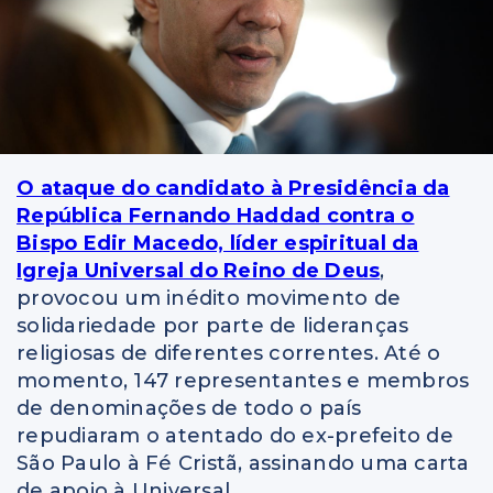
O ataque do candidato à Presidência da
República Fernando Haddad contra o
Bispo Edir Macedo, líder espiritual da
Igreja Universal do Reino de Deus
,
provocou um inédito movimento de
solidariedade por parte de lideranças
religiosas de diferentes correntes. Até o
momento, 147 representantes e membros
de denominações de todo o país
repudiaram o atentado do ex-prefeito de
São Paulo à Fé Cristã, assinando uma carta
de apoio à Universal.