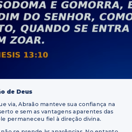
ão de Deus
ue via, Abraão manteve sua confiança na
serto e sem as vantagens aparentes das
ele permaneceu fiel à direção divina.
não se prende às aparências. No entanto,