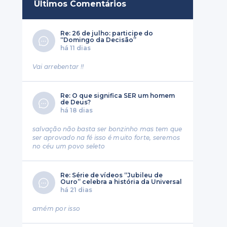
Últimos Comentários
Re: 26 de julho: participe do
“Domingo da Decisão”
há 11 dias
Vai arrebentar !!
Re: O que significa SER um homem
de Deus?
há 18 dias
salvação não basta ser bonzinho mas tem que
ser aprovado na fé isso é muito forte, seremos
no céu um povo seleto
Re: Série de vídeos “Jubileu de
Ouro” celebra a história da Universal
há 21 dias
amém por isso