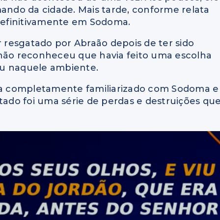
mando da cidade. Mais tarde, conforme relata
 definitivamente em Sodoma.
resgatado por Abraão depois de ter sido
 não reconheceu que havia feito uma escolha
eu naquele ambiente.
ava completamente familiarizado com Sodoma e
ltado foi uma série de perdas e destruições qu