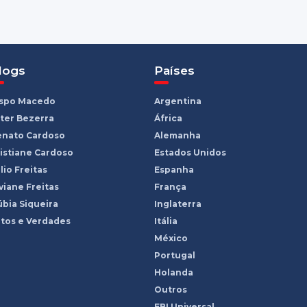
logs
Países
ispo Macedo
Argentina
ter Bezerra
África
enato Cardoso
Alemanha
istiane Cardoso
Estados Unidos
lio Freitas
Espanha
viane Freitas
França
bia Siqueira
Inglaterra
tos e Verdades
Itália
México
Portugal
Holanda
Outros
EBI Universal