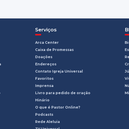
Serviços
B
Arca Center
B
Caixa de Promessas
Es
Doações
R
a
Endereços
Cr
Contato Igreja Universal
Jú
Favoritos
Vi
Imprensa
Nú
o
Livro para pedido de oração
Mi
Hinário
O que é Pastor Online?
Podcasts
Rede Aleluia
TV Universal