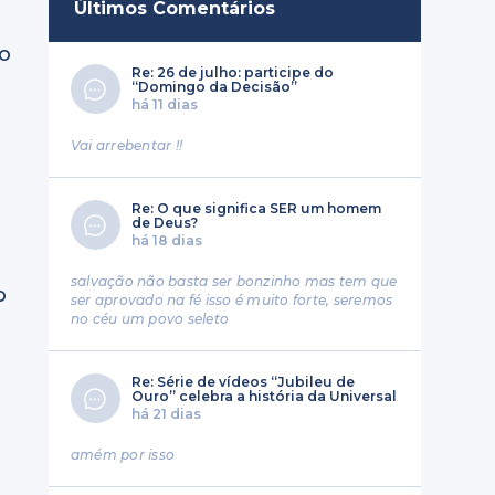
Últimos Comentários
do
Re: 26 de julho: participe do
“Domingo da Decisão”
há 11 dias
Vai arrebentar !!
Re: O que significa SER um homem
de Deus?
há 18 dias
salvação não basta ser bonzinho mas tem que
o
ser aprovado na fé isso é muito forte, seremos
no céu um povo seleto
Re: Série de vídeos “Jubileu de
Ouro” celebra a história da Universal
há 21 dias
amém por isso