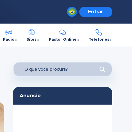
Entrar
Rádio
Sites
Pastor Online
Telefones
Anúncio