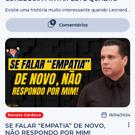
Existe uma história muito interessante quando Leonardo
Da Vinci estava pintando o quadro “A Última Ceia". Ele
mesmo conta que pouco antes de começar a pintar esse
0
Comentários
quadro teve uma ...
16/04/2024
Renato Cardoso
SE FALAR “EMPATIA” DE NOVO,
NÃO RESPONDO POR MIM!