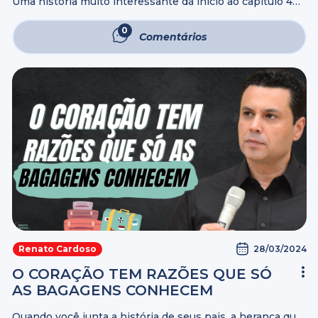
Uma história muito interessante dá início ao capítulo 4
do livro de Atos. Diz assim: “Estando eles falando ao
povo, sobrevieram os sacerdotes, e o capitão do templo,
0
Comentários
e os ...
28/03/2024
Renato Cardoso
O CORAÇÃO TEM RAZÕES QUE SÓ
AS BAGAGENS CONHECEM
Quando você junta a história de seus pais, a herança que