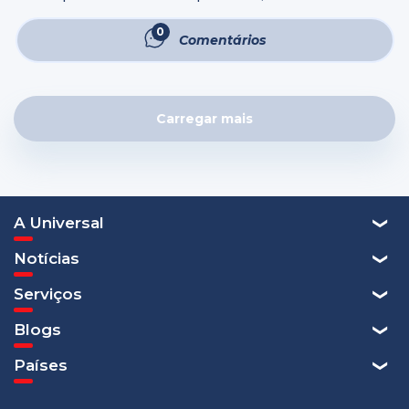
tuas forças; porque na sepultura, para onde tu vais, não
há obra, nem projeto, nem conhecimento, nem
0
Comentários
sabedoria alguma." ...
Carregar mais
A Universal
Notícias
Serviços
Blogs
Países