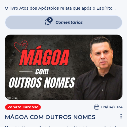
O livro Atos dos Apóstolos relata que após o Espírito
Santo descer sobre os apóstolos no dia de Pentecostes
eles começaram a fazer muitos milagres. Mas diz o texto
0
Comentários
que, ...
09/04/2024
Renato Cardoso
MÁGOA COM OUTROS NOMES