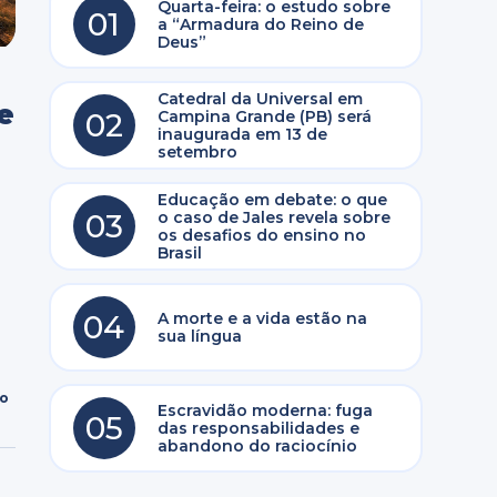
Quarta-feira: o estudo sobre
01
a “Armadura do Reino de
Deus”
Catedral da Universal em
e
02
Campina Grande (PB) será
inaugurada em 13 de
setembro
Educação em debate: o que
03
o caso de Jales revela sobre
os desafios do ensino no
Brasil
04
A morte e a vida estão na
sua língua
ro
Escravidão moderna: fuga
05
das responsabilidades e
abandono do raciocínio