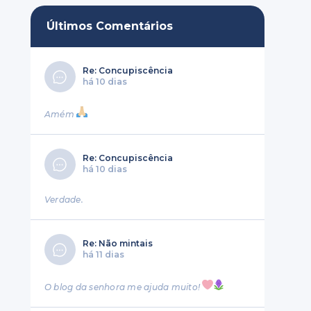
Últimos Comentários
Re: Concupiscência
há 10 dias
Amém
Re: Concupiscência
há 10 dias
Verdade.
Re: Não mintais
há 11 dias
O blog da senhora me ajuda muito!