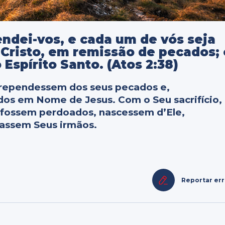
endei-vos, e cada um de vós seja
Cristo, em remissão de pecados; 
Espírito Santo. (Atos 2:38)
arrependessem dos seus pecados e,
os em Nome de Jesus. Com o Seu sacrifício,
e fossem perdoados, nascessem d’Ele,
nassem Seus irmãos.
Reportar er