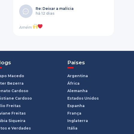
Re: Deixar a malícia
há 12 dias
Amém
logs
Países
ispo Macedo
Argentina
ter Bezerra
África
enato Cardoso
Alemanha
istiane Cardoso
Estados Unidos
lio Freitas
Espanha
viane Freitas
França
bia Siqueira
Inglaterra
tos e Verdades
Itália