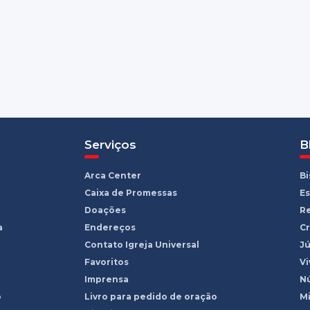
Serviços
B
Arca Center
B
Caixa de Promessas
Es
Doações
R
a
Endereços
Cr
Contato Igreja Universal
Jú
Favoritos
Vi
Imprensa
Nú
o
Livro para pedido de oração
Mi