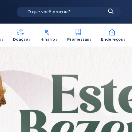
s
Doação
Hinário
Promessas
Endereços