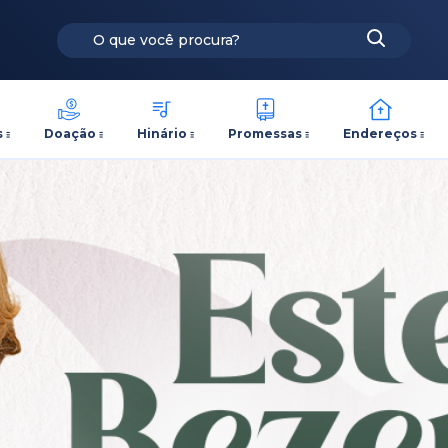
s
Doação
Hinário
Promessas
Endereços