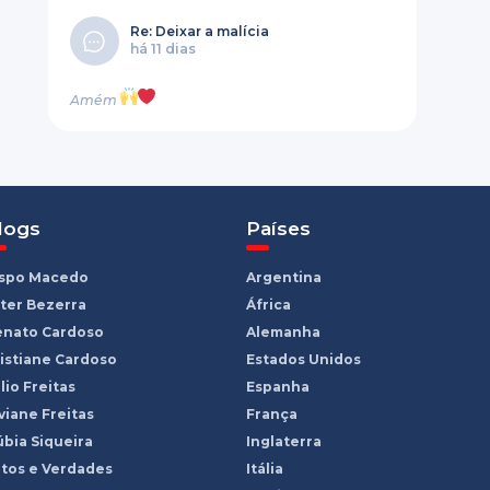
Re: Deixar a malícia
há 11 dias
Amém
logs
Países
ispo Macedo
Argentina
ter Bezerra
África
enato Cardoso
Alemanha
istiane Cardoso
Estados Unidos
lio Freitas
Espanha
viane Freitas
França
bia Siqueira
Inglaterra
tos e Verdades
Itália