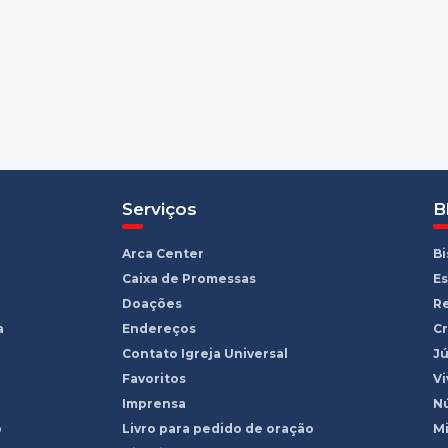
Serviços
B
Arca Center
B
Caixa de Promessas
Es
Doações
R
a
Endereços
Cr
Contato Igreja Universal
Jú
Favoritos
Vi
Imprensa
Nú
o
Livro para pedido de oração
Mi