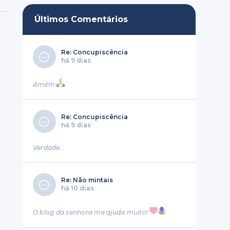
Últimos Comentários
Re: Concupiscência
há 9 dias
Amém
Re: Concupiscência
há 9 dias
Verdade.
Re: Não mintais
há 10 dias
O blog da senhora me ajuda muito!