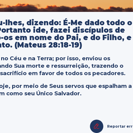
u-lhes, dizendo: É-Me dado todo o
Portanto ide, fazei discípulos de
-os em nome do Pai, e do Filho, e
nto. (Mateus 28:18-19)
no Céu e na Terra; por isso, enviou os
ando Sua morte e ressurreição, trazendo o
acrifício em favor de todos os pecadores.
hoje, por meio de Seus servos que espalham a
am como seu Único Salvador.
Reportar er