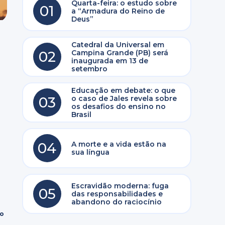
Quarta-feira: o estudo sobre
01
a “Armadura do Reino de
Deus”
Catedral da Universal em
02
Campina Grande (PB) será
inaugurada em 13 de
setembro
Educação em debate: o que
03
o caso de Jales revela sobre
os desafios do ensino no
Brasil
04
A morte e a vida estão na
sua língua
Escravidão moderna: fuga
05
das responsabilidades e
abandono do raciocínio
ro