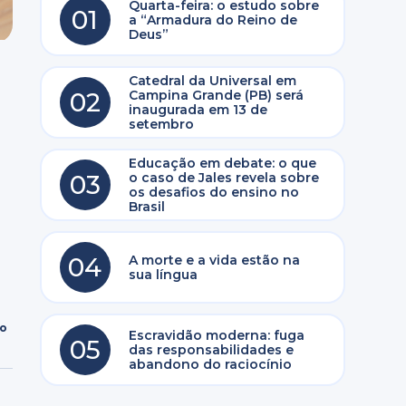
Quarta-feira: o estudo sobre
01
a “Armadura do Reino de
Deus”
Catedral da Universal em
02
Campina Grande (PB) será
inaugurada em 13 de
setembro
Educação em debate: o que
03
o caso de Jales revela sobre
os desafios do ensino no
Brasil
04
A morte e a vida estão na
sua língua
ro
Escravidão moderna: fuga
05
das responsabilidades e
abandono do raciocínio