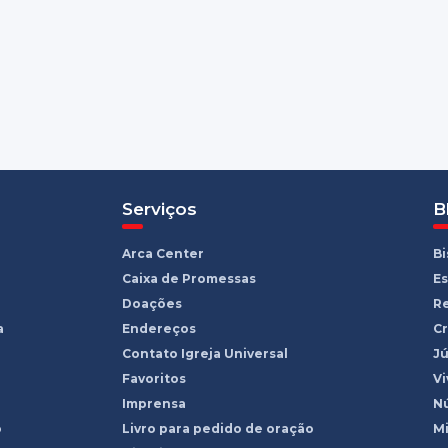
Serviços
B
Arca Center
B
Caixa de Promessas
Es
Doações
R
a
Endereços
Cr
Contato Igreja Universal
Jú
Favoritos
Vi
Imprensa
Nú
o
Livro para pedido de oração
Mi