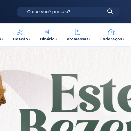
s
Doação
Hinário
Promessas
Endereços