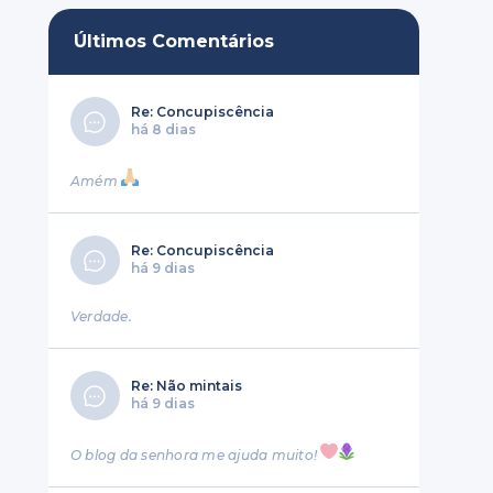
Últimos Comentários
Re: Concupiscência
há 8 dias
Amém
Re: Concupiscência
há 9 dias
Verdade.
Re: Não mintais
há 9 dias
O blog da senhora me ajuda muito!