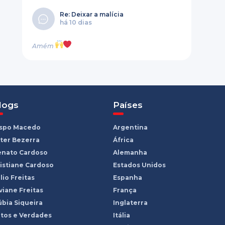
Re: Deixar a malícia
há 10 dias
Amém
logs
Países
ispo Macedo
Argentina
ter Bezerra
África
enato Cardoso
Alemanha
istiane Cardoso
Estados Unidos
lio Freitas
Espanha
viane Freitas
França
bia Siqueira
Inglaterra
tos e Verdades
Itália