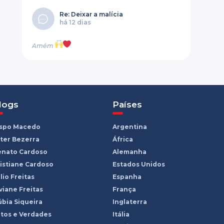
Re: Deixar a malícia
há 12 dias
Amém
logs
Países
ispo Macedo
Argentina
ter Bezerra
África
enato Cardoso
Alemanha
istiane Cardoso
Estados Unidos
lio Freitas
Espanha
viane Freitas
França
bia Siqueira
Inglaterra
tos e Verdades
Itália