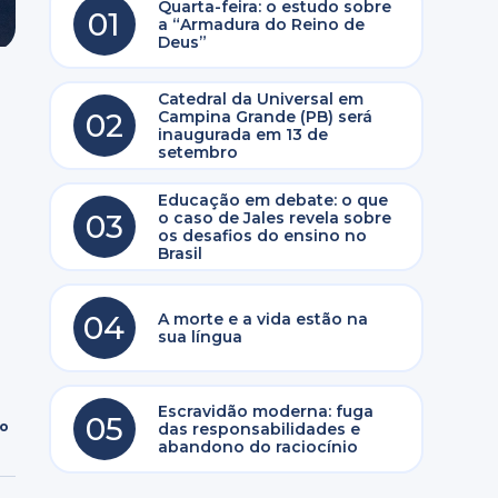
Quarta-feira: o estudo sobre
01
a “Armadura do Reino de
Deus”
Catedral da Universal em
02
Campina Grande (PB) será
inaugurada em 13 de
setembro
Educação em debate: o que
e
03
o caso de Jales revela sobre
os desafios do ensino no
Brasil
04
A morte e a vida estão na
sua língua
Escravidão moderna: fuga
05
ro
das responsabilidades e
abandono do raciocínio