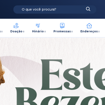
s
Doação
Hinário
Promessas
Endereços