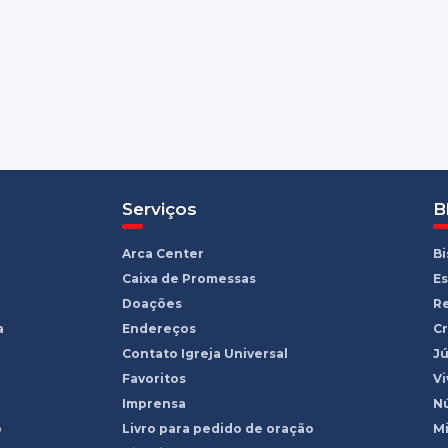
Serviços
B
Arca Center
B
Caixa de Promessas
Es
Doações
R
a
Endereços
Cr
Contato Igreja Universal
Jú
Favoritos
Vi
Imprensa
Nú
o
Livro para pedido de oração
Mi