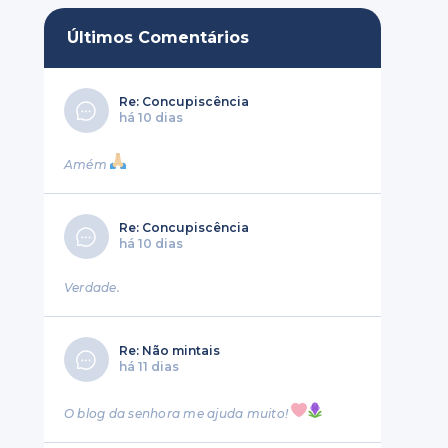
Últimos Comentários
Re: Concupiscência
há 10 dias
Amém
Re: Concupiscência
há 10 dias
Verdade.
Re: Não mintais
há 11 dias
O blog da senhora me ajuda muito!