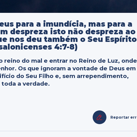
us para a imundícia, mas para a
em despreza isto não despreza ao
e nos deu também o Seu Espírito
ssalonicenses 4:7-8)
 reino do mal e entrar no Reino de Luz, ond
enhor. Os que ignoram a vontade de Deus em
ifício do Seu Filho e, sem arrependimento,
a toda a verdade.
Reportar er