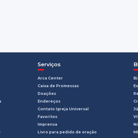
Serviços
B
Arca Center
B
Caixa de Promessas
Es
Doações
R
a
Endereços
Cr
Contato Igreja Universal
Jú
Favoritos
Vi
Imprensa
Nú
o
Livro para pedido de oração
Mi