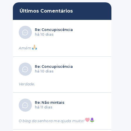
Últimos Comentários
Re: Concupiscência
há 10 dias
Amém
Re: Concupiscência
há 10 dias
Verdade.
Re: Não mintais
há 11 dias
O blog da senhora me ajuda muito!