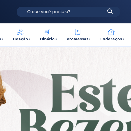
s
Doação
Hinário
Promessas
Endereços