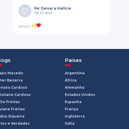
Re: Deixar a malícia
há 12 dias
Amém
logs
Países
ispo Macedo
Argentina
ter Bezerra
África
enato Cardoso
Alemanha
istiane Cardoso
Estados Unidos
lio Freitas
Espanha
viane Freitas
França
bia Siqueira
Inglaterra
tos e Verdades
Itália