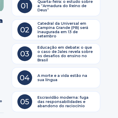
Quarta-feira: o estudo sobre
01
a “Armadura do Reino de
Deus”
a
Catedral da Universal em
02
Campina Grande (PB) será
inaugurada em 13 de
setembro
Educação em debate: o que
03
o caso de Jales revela sobre
os desafios do ensino no
Brasil
a
04
A morte e a vida estão na
sua língua
Escravidão moderna: fuga
05
ro
das responsabilidades e
abandono do raciocínio