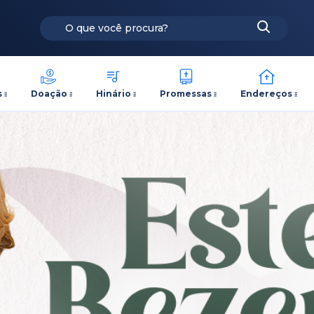
s
Doação
Hinário
Promessas
Endereços