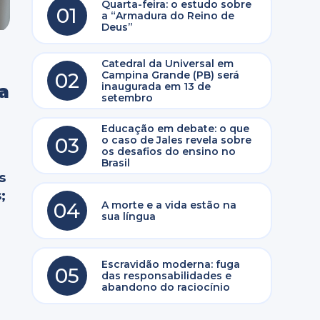
Quarta-feira: o estudo sobre
01
a “Armadura do Reino de
Deus”
Catedral da Universal em
02
Campina Grande (PB) será
inaugurada em 13 de
a
setembro
Educação em debate: o que
03
o caso de Jales revela sobre
os desafios do ensino no
Brasil
s
;
04
A morte e a vida estão na
sua língua
Escravidão moderna: fuga
05
das responsabilidades e
abandono do raciocínio