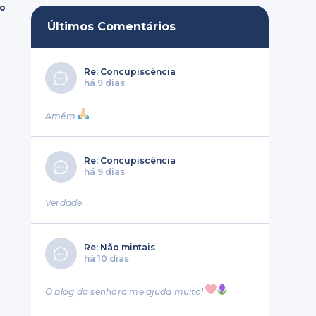
ro
Últimos Comentários
Re: Concupiscência
há 9 dias
Amém
Re: Concupiscência
há 9 dias
Verdade.
Re: Não mintais
há 10 dias
O blog da senhora me ajuda muito!