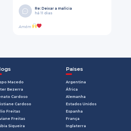
Re: Deixar a malícia
há 11 dias
Amém
logs
Países
ispo Macedo
Argentina
ter Bezerra
África
enato Cardoso
Alemanha
istiane Cardoso
Estados Unidos
lio Freitas
Espanha
viane Freitas
França
bia Siqueira
Inglaterra