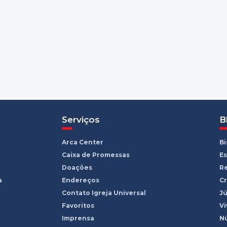
Serviços
B
Arca Center
B
Caixa de Promessas
Es
Doações
R
a
Endereços
Cr
Contato Igreja Universal
Jú
Favoritos
Vi
Imprensa
Nú