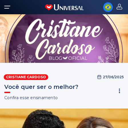
27/06/2025
CRISTIANE CARDOSO
Você quer ser o melhor?
Confira esse ensinamento