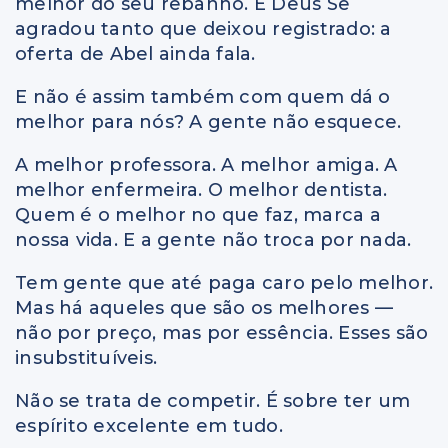
melhor do seu rebanho. E Deus Se
agradou tanto que deixou registrado: a
oferta de Abel ainda fala.
E não é assim também com quem dá o
melhor para nós? A gente não esquece.
A melhor professora. A melhor amiga. A
melhor enfermeira. O melhor dentista.
Quem é o melhor no que faz, marca a
nossa vida. E a gente não troca por nada.
Tem gente que até paga caro pelo melhor.
Mas há aqueles que são os melhores —
não por preço, mas por essência. Esses são
insubstituíveis.
Não se trata de competir. É sobre ter um
espírito excelente em tudo.