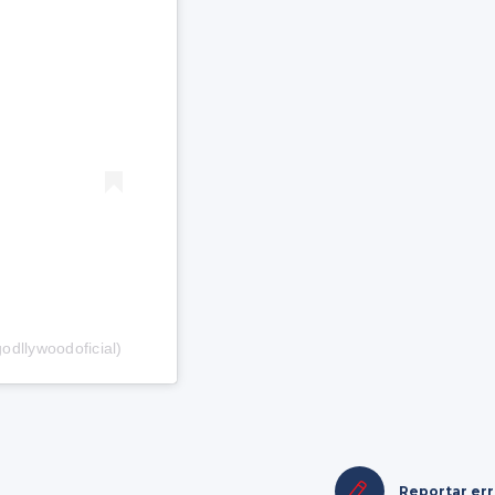
odllywoodoficial)
Reportar er