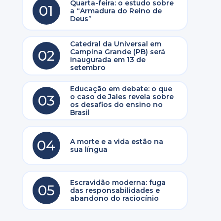
Quarta-feira: o estudo sobre
01
a “Armadura do Reino de
Deus”
Catedral da Universal em
02
Campina Grande (PB) será
inaugurada em 13 de
setembro
Educação em debate: o que
03
o caso de Jales revela sobre
os desafios do ensino no
Brasil
04
A morte e a vida estão na
sua língua
Escravidão moderna: fuga
05
das responsabilidades e
abandono do raciocínio