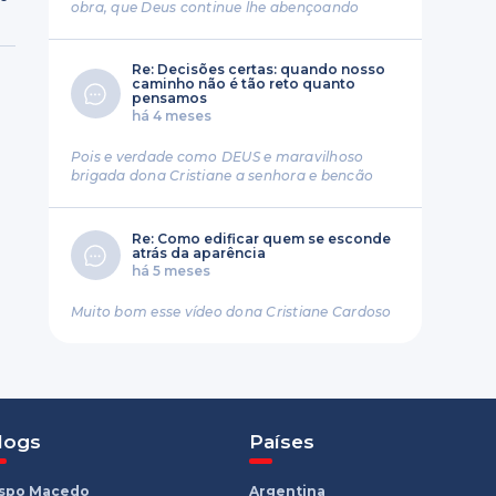
obra, que Deus continue lhe abençoando
Re: Decisões certas: quando nosso
caminho não é tão reto quanto
pensamos
há 4 meses
Pois e verdade como DEUS e maravilhoso
brigada dona Cristiane a senhora e bencão
Re: Como edificar quem se esconde
atrás da aparência
há 5 meses
Muito bom esse vídeo dona Cristiane Cardoso
logs
Países
ispo Macedo
Argentina