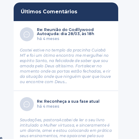
Últimos Comentários
Re: Reunião do Godllywood
Autoajuda: dia 28/03, às 18h
há 4 meses
Gostei estive no templo da pracinha Cuiabá
MT e foi um ótimo encontro me mergulhei no
espírito Santo, na felicidade de saber que sou
amada pelo Deus altíssimo. Fortalecer no
momento onde as portas estão fechadas, e rir
da situação onde que ninguém quer que louve
ou encontre com Deus…
Re: Reconheça a sua fase atual
há 4 meses
Saudações, pastoraAcabei de ler o seu livro
intitulado a Mulher virtuosa, e sinceramente é
um diante, amei e estou colocando em prática
seus ensinamentos, me apaixonei pela sua
ro