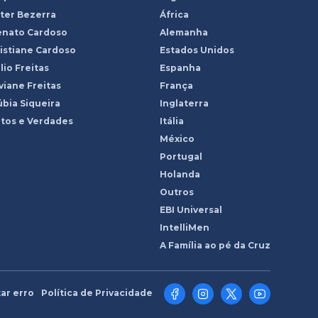
ter Bezerra
África
enato Cardoso
Alemanha
istiane Cardoso
Estados Unidos
lio Freitas
Espanha
viane Freitas
França
bia Siqueira
Inglaterra
tos e Verdades
Itália
México
Portugal
Holanda
Outros
EBI Universal
IntelliMen
A Família ao pé da Cruz
ar erro
Política de Privacidade