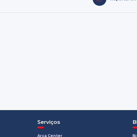
Serviços
B
Arca Center
B