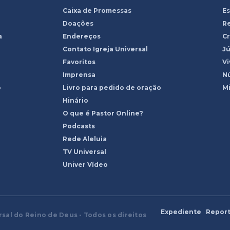
Caixa de Promessas
Es
Doações
R
a
Endereços
Cr
Contato Igreja Universal
Jú
Favoritos
Vi
Imprensa
Nú
o
Livro para pedido de oração
Mi
Hinário
O que é Pastor Online?
Podcasts
Rede Aleluia
TV Universal
Univer Vídeo
Expediente
Report
rsal do Reino de Deus - Todos os direitos