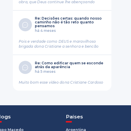
obra, que Deus continue lhe abençoando
Re: Decisões certas: quando nosso
caminho não é tão reto quanto
pensamos
há 4 meses
Pois e verdade como DEUS e maravilhoso
brigada dona Cristiane a senhora e bencão
Re: Como edificar quem se esconde
atrás da aparência
há 5 meses
Muito bom esse vídeo dona Cristiane Cardoso
logs
Países
ispo Macedo
Argentina