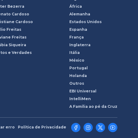
ter Bezerra
África
enato Cardoso
Alemanha
istiane Cardoso
Estados Unidos
lio Freitas
Espanha
viane Freitas
França
bia Siqueira
Inglaterra
tos e Verdades
Itália
México
Portugal
Holanda
Outros
EBI Universal
IntelliMen
A Família ao pé da Cruz
ar erro
Política de Privacidade