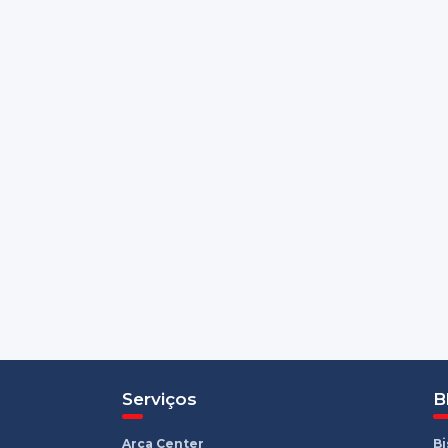
Serviços
B
Arca Center
B