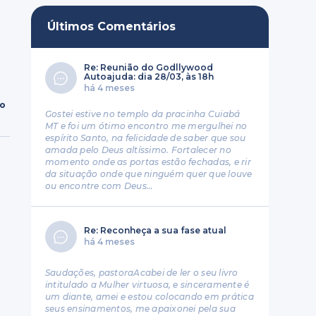
Últimos Comentários
Re: Reunião do Godllywood
Autoajuda: dia 28/03, às 18h
há 4 meses
ro
Gostei estive no templo da pracinha Cuiabá
MT e foi um ótimo encontro me mergulhei no
espírito Santo, na felicidade de saber que sou
amada pelo Deus altíssimo. Fortalecer no
momento onde as portas estão fechadas, e rir
da situação onde que ninguém quer que louve
ou encontre com Deus…
Re: Reconheça a sua fase atual
há 4 meses
Saudações, pastoraAcabei de ler o seu livro
intitulado a Mulher virtuosa, e sinceramente é
um diante, amei e estou colocando em prática
seus ensinamentos, me apaixonei pela sua