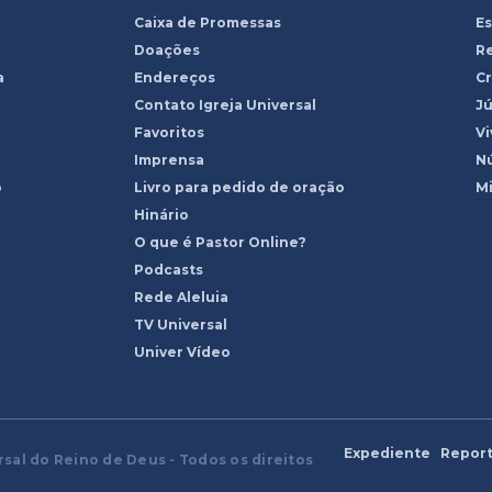
Caixa de Promessas
Es
Doações
R
a
Endereços
Cr
Contato Igreja Universal
Jú
Favoritos
Vi
Imprensa
Nú
o
Livro para pedido de oração
Mi
Hinário
O que é Pastor Online?
Podcasts
Rede Aleluia
TV Universal
Univer Vídeo
Expediente
Report
rsal do Reino de Deus - Todos os direitos