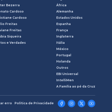
ter Bezerra
África
enato Cardoso
Alemanha
istiane Cardoso
Estados Unidos
lio Freitas
Espanha
viane Freitas
França
bia Siqueira
Inglaterra
tos e Verdades
Itália
México
Portugal
Holanda
Outros
EBI Universal
IntelliMen
A Família ao pé da Cruz
ar erro
Política de Privacidade