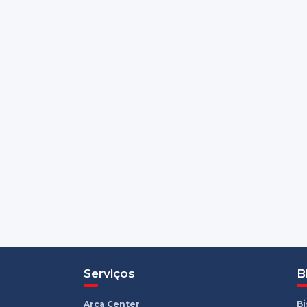
Serviços
B
Arca Center
B