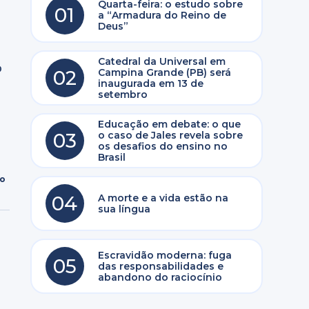
Quarta-feira: o estudo sobre
01
a “Armadura do Reino de
Deus”
Catedral da Universal em
o
02
Campina Grande (PB) será
inaugurada em 13 de
setembro
Educação em debate: o que
03
o caso de Jales revela sobre
os desafios do ensino no
Brasil
ro
04
A morte e a vida estão na
sua língua
Escravidão moderna: fuga
05
das responsabilidades e
abandono do raciocínio