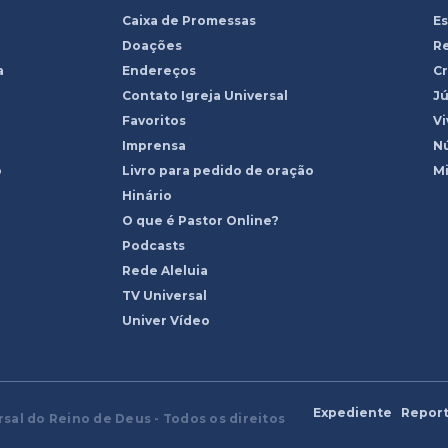
Caixa de Promessas
Es
Doações
R
a
Endereços
Cr
Contato Igreja Universal
Jú
Favoritos
Vi
Imprensa
Nú
o
Livro para pedido de oração
Mi
Hinário
O que é Pastor Online?
Podcasts
Rede Aleluia
TV Universal
Univer Vídeo
Expediente
Report
rsal do Reino de Deus - Todos os direitos