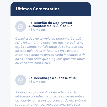
Últimos Comentários
Re: Reunião do Godllywood
Autoajuda: dia 28/03, às 18h
há 4 meses
Gostei estive no templo da pracinha Cuiabá
MT e foi um ótimo encontro me mergulhei no
espírito Santo, na felicidade de saber que sou
amada pelo Deus altíssimo. Fortalecer no
momento onde as portas estão fechadas, e rir
da situação onde que ninguém quer que louve
ou encontre com Deus…
Re: Reconheça a sua fase atual
há 4 meses
Saudações, pastoraAcabei de ler o seu livro
intitulado a Mulher virtuosa, e sinceramente é
um diante, amei e estou colocando em prática
seus ensinamentos, me apaixonei pela sua