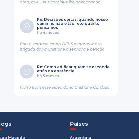
obra, que Deus continue lhe abençoando
Re: Decisões certas: quando nosso
caminho não é tão reto quanto
pensamos
há 4 meses
Pois e verdade como DEUS e maravilhoso
brigada dona Cristiane a senhora e bencão
Re: Como edificar quem se esconde
atrás da aparência
há 5 meses
Muito bom esse vídeo dona Cristiane Cardoso
logs
Países
ispo Macedo
Argentina