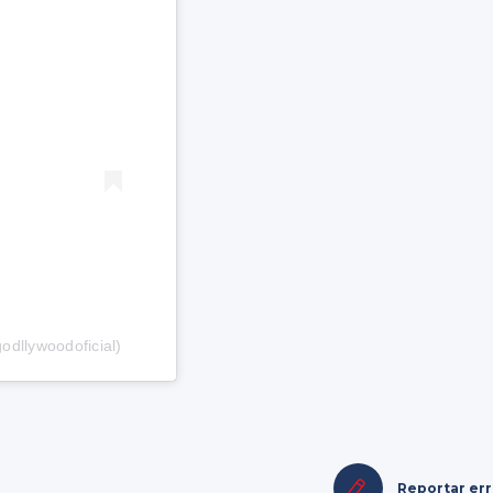
odllywoodoficial)
Reportar er