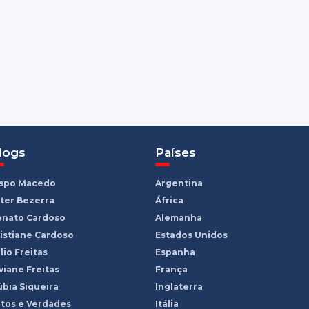
logs
Países
ispo Macedo
Argentina
ter Bezerra
África
enato Cardoso
Alemanha
istiane Cardoso
Estados Unidos
lio Freitas
Espanha
viane Freitas
França
bia Siqueira
Inglaterra
tos e Verdades
Itália