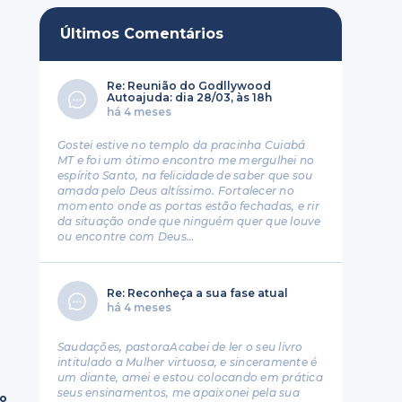
Últimos Comentários
Re: Reunião do Godllywood
Autoajuda: dia 28/03, às 18h
há 4 meses
Gostei estive no templo da pracinha Cuiabá
MT e foi um ótimo encontro me mergulhei no
espírito Santo, na felicidade de saber que sou
amada pelo Deus altíssimo. Fortalecer no
momento onde as portas estão fechadas, e rir
da situação onde que ninguém quer que louve
ou encontre com Deus…
Re: Reconheça a sua fase atual
há 4 meses
Saudações, pastoraAcabei de ler o seu livro
intitulado a Mulher virtuosa, e sinceramente é
um diante, amei e estou colocando em prática
seus ensinamentos, me apaixonei pela sua
ro