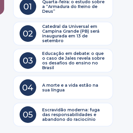
Quarta-feira: o estudo sobre
01
a “Armadura do Reino de
Deus”
Catedral da Universal em
02
Campina Grande (PB) será
inaugurada em 13 de
setembro
Educação em debate: o que
03
o caso de Jales revela sobre
os desafios do ensino no
Brasil
04
A morte e a vida estão na
sua língua
Escravidão moderna: fuga
05
das responsabilidades e
abandono do raciocínio