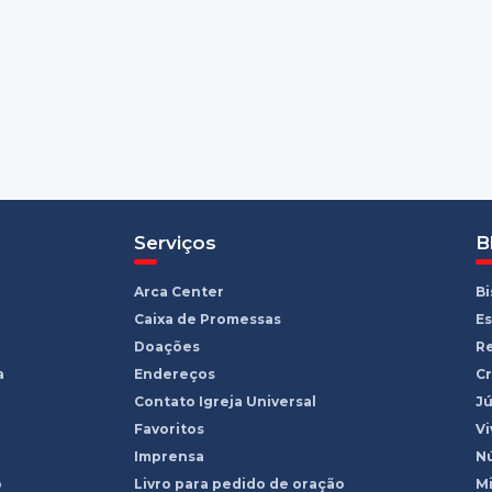
Serviços
B
Arca Center
B
Caixa de Promessas
Es
Doações
R
a
Endereços
Cr
Contato Igreja Universal
Jú
Favoritos
Vi
Imprensa
Nú
o
Livro para pedido de oração
Mi