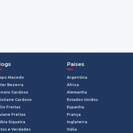
logs
Países
ispo Macedo
Argentina
ter Bezerra
África
enato Cardoso
Alemanha
istiane Cardoso
Estados Unidos
lio Freitas
Espanha
viane Freitas
França
bia Siqueira
Inglaterra
tos e Verdades
Itália