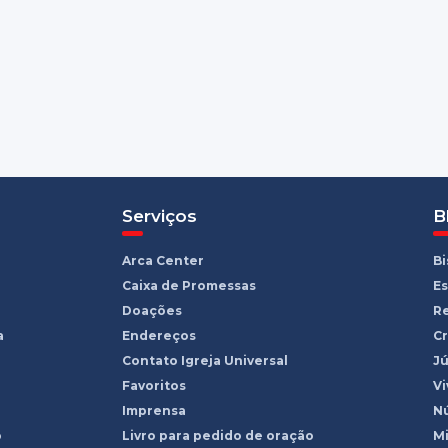
Serviços
B
Arca Center
B
Caixa de Promessas
Es
Doações
R
a
Endereços
Cr
Contato Igreja Universal
Jú
Favoritos
Vi
Imprensa
Nú
o
Livro para pedido de oração
Mi