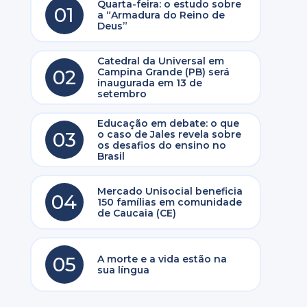
Quarta-feira: o estudo sobre
01
a “Armadura do Reino de
Deus”
Catedral da Universal em
02
Campina Grande (PB) será
inaugurada em 13 de
setembro
Educação em debate: o que
03
o caso de Jales revela sobre
os desafios do ensino no
Brasil
Mercado Unisocial beneficia
04
150 famílias em comunidade
de Caucaia (CE)
05
A morte e a vida estão na
sua língua