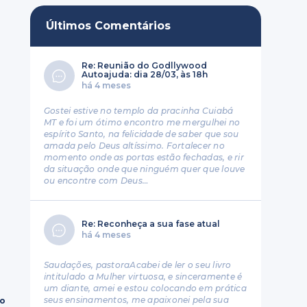
Últimos Comentários
Re: Reunião do Godllywood
Autoajuda: dia 28/03, às 18h
há 4 meses
Gostei estive no templo da pracinha Cuiabá
MT e foi um ótimo encontro me mergulhei no
espírito Santo, na felicidade de saber que sou
amada pelo Deus altíssimo. Fortalecer no
momento onde as portas estão fechadas, e rir
da situação onde que ninguém quer que louve
ou encontre com Deus…
Re: Reconheça a sua fase atual
há 4 meses
Saudações, pastoraAcabei de ler o seu livro
intitulado a Mulher virtuosa, e sinceramente é
um diante, amei e estou colocando em prática
seus ensinamentos, me apaixonei pela sua
ro