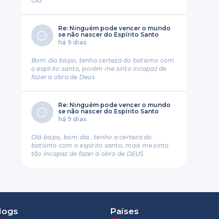
Ola
Re: Ninguém pode vencer o mundo
se não nascer do Espírito Santo
há 9 dias
Bom dia bispo, tenho certeza do batismo com
o espírito santo, porém me sinto incapaz de
fazer a obra de Deus
Re: Ninguém pode vencer o mundo
se não nascer do Espírito Santo
há 9 dias
Olá bispo, bom dia.. tenho a certeza do
batismo com o espírito santo, mais me sinto
tão incapaz de fazer a obra de DEUS
logs
Países