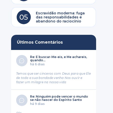
Escravidão moderna: fuga
05
das responsabilidades e
abandono do raciocínio
Últimos Comentários
Re: E buscar-Me-eis, e Me achareis,
quando...
há 6 dias
Temos que ser cinceros com Deus para que Ele
de toda a sua bondade venha Nos ouvir e
fazer um milagre na nossa vida
Re: Ninguém pode vencer o mundo
se não nascer do Espírito Santo
há 9 dias