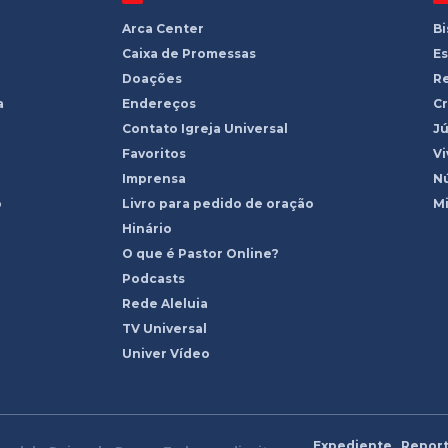
Arca Center
B
Caixa de Promessas
Es
Doações
R
a
Endereços
Cr
Contato Igreja Universal
Jú
Favoritos
Vi
Imprensa
Nú
o
Livro para pedido de oração
Mi
Hinário
O que é Pastor Online?
Podcasts
Rede Aleluia
TV Universal
Univer Vídeo
Expediente
Report