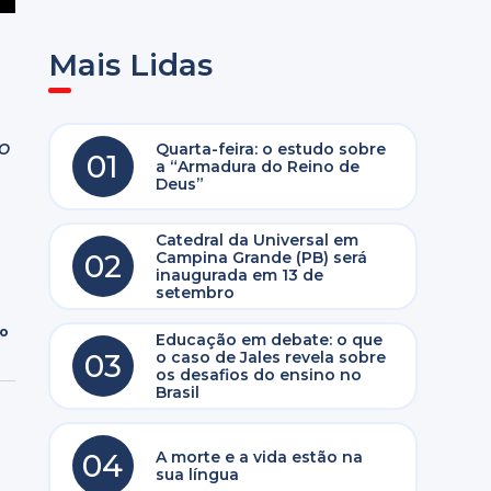
Mais Lidas
o
Quarta-feira: o estudo sobre
01
a “Armadura do Reino de
Deus”
Catedral da Universal em
02
Campina Grande (PB) será
inaugurada em 13 de
setembro
ro
Educação em debate: o que
03
o caso de Jales revela sobre
os desafios do ensino no
Brasil
04
A morte e a vida estão na
sua língua