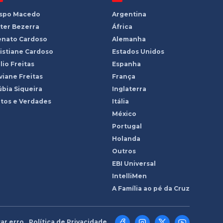
ispo Macedo
Argentina
ter Bezerra
África
enato Cardoso
Alemanha
istiane Cardoso
Estados Unidos
lio Freitas
Espanha
viane Freitas
França
bia Siqueira
Inglaterra
tos e Verdades
Itália
México
Portugal
Holanda
Outros
EBI Universal
IntelliMen
A Família ao pé da Cruz
ar erro
Política de Privacidade