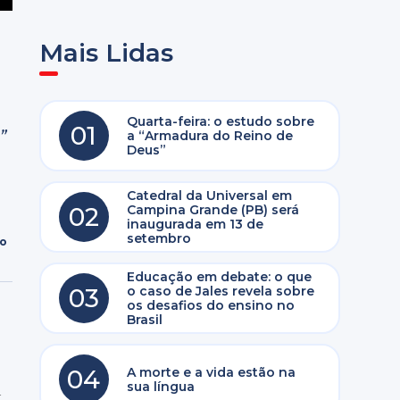
Mais Lidas
Quarta-feira: o estudo sobre
01
”
a “Armadura do Reino de
Deus”
Catedral da Universal em
02
Campina Grande (PB) será
inaugurada em 13 de
setembro
ro
Educação em debate: o que
03
o caso de Jales revela sobre
os desafios do ensino no
Brasil
04
A morte e a vida estão na
sua língua