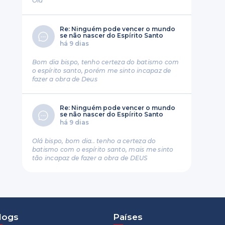
Ola
Re: Ninguém pode vencer o mundo
se não nascer do Espírito Santo
há 9 dias
Bom dia bispo, tenho certeza do batismo com
o espírito santo, porém me sinto incapaz de
fazer a obra de Deus
Re: Ninguém pode vencer o mundo
se não nascer do Espírito Santo
há 9 dias
Olá bispo, bom dia.. tenho a certeza do
batismo com o espírito santo, mais me sinto
tão incapaz de fazer a obra de DEUS
logs
Países