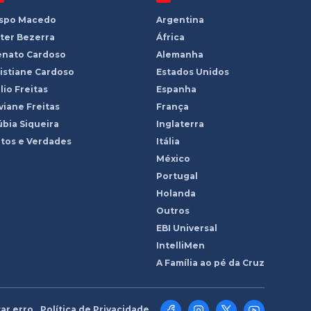
ispo Macedo
Argentina
ter Bezerra
África
enato Cardoso
Alemanha
istiane Cardoso
Estados Unidos
lio Freitas
Espanha
viane Freitas
França
bia Siqueira
Inglaterra
tos e Verdades
Itália
México
Portugal
Holanda
Outros
EBI Universal
IntelliMen
A Família ao pé da Cruz
ar erro
Política de Privacidade