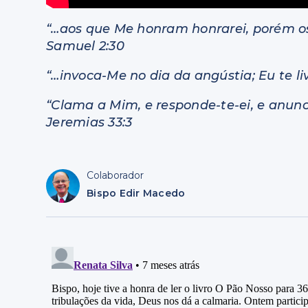
“…aos que Me honram honrarei, porém o
Samuel 2:30
“…invoca-Me no dia da angústia; Eu te livr
“Clama a Mim, e responde-te-ei, e anunci
Jeremias 33:3
Colaborador
Bispo Edir Macedo