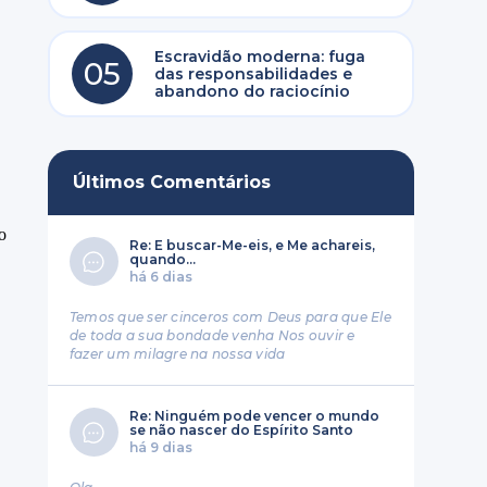
Escravidão moderna: fuga
05
das responsabilidades e
abandono do raciocínio
Últimos Comentários
Re: E buscar-Me-eis, e Me achareis,
quando...
há 6 dias
Temos que ser cinceros com Deus para que Ele
de toda a sua bondade venha Nos ouvir e
fazer um milagre na nossa vida
Re: Ninguém pode vencer o mundo
se não nascer do Espírito Santo
há 9 dias