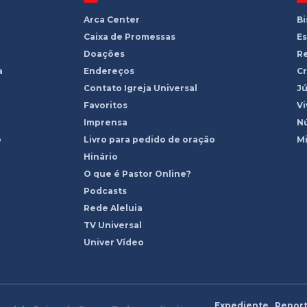
Arca Center
B
Caixa de Promessas
Es
Doações
R
a
Endereços
Cr
Contato Igreja Universal
Jú
Favoritos
Vi
Imprensa
Nú
o
Livro para pedido de oração
Mi
Hinário
O que é Pastor Online?
Podcasts
Rede Aleluia
TV Universal
Univer Vídeo
Expediente
Report