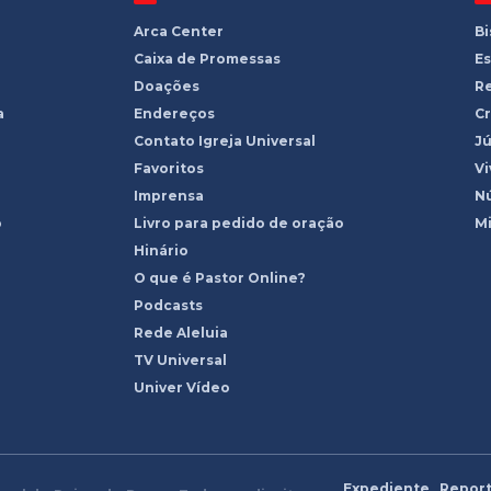
Arca Center
B
Caixa de Promessas
Es
Doações
R
a
Endereços
Cr
Contato Igreja Universal
Jú
Favoritos
Vi
Imprensa
Nú
o
Livro para pedido de oração
Mi
Hinário
O que é Pastor Online?
Podcasts
Rede Aleluia
TV Universal
Univer Vídeo
Expediente
Report