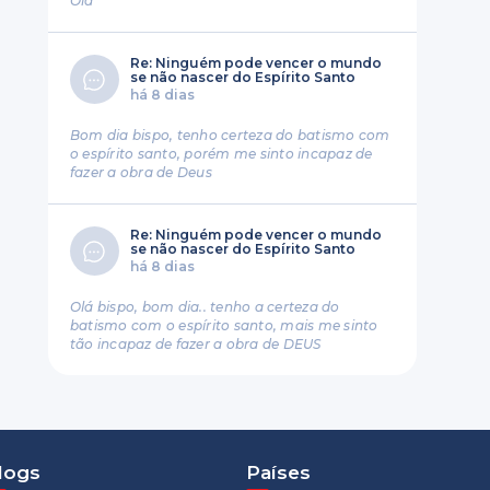
Ola
Re: Ninguém pode vencer o mundo
se não nascer do Espírito Santo
há 8 dias
Bom dia bispo, tenho certeza do batismo com
o espírito santo, porém me sinto incapaz de
fazer a obra de Deus
Re: Ninguém pode vencer o mundo
se não nascer do Espírito Santo
há 8 dias
Olá bispo, bom dia.. tenho a certeza do
batismo com o espírito santo, mais me sinto
tão incapaz de fazer a obra de DEUS
logs
Países