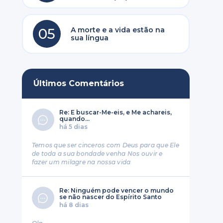
05
A morte e a vida estão na
sua língua
Últimos Comentários
Re: E buscar-Me-eis, e Me achareis,
quando...
há 5 dias
Temos que ser cinceros com Deus para que Ele
de toda a sua bondade venha Nos ouvir e
fazer um milagre na nossa vida
Re: Ninguém pode vencer o mundo
se não nascer do Espírito Santo
há 8 dias