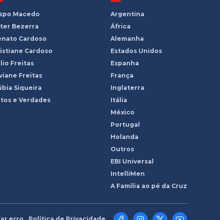
ispo Macedo
Argentina
ter Bezerra
África
enato Cardoso
Alemanha
istiane Cardoso
Estados Unidos
lio Freitas
Espanha
viane Freitas
França
bia Siqueira
Inglaterra
tos e Verdades
Itália
México
Portugal
Holanda
Outros
EBI Universal
IntelliMen
A Família ao pé da Cruz
ar erro
Política de Privacidade