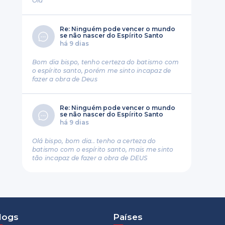
Ola
Re: Ninguém pode vencer o mundo
se não nascer do Espírito Santo
há 9 dias
Bom dia bispo, tenho certeza do batismo com
o espírito santo, porém me sinto incapaz de
fazer a obra de Deus
Re: Ninguém pode vencer o mundo
se não nascer do Espírito Santo
há 9 dias
Olá bispo, bom dia.. tenho a certeza do
batismo com o espírito santo, mais me sinto
tão incapaz de fazer a obra de DEUS
logs
Países