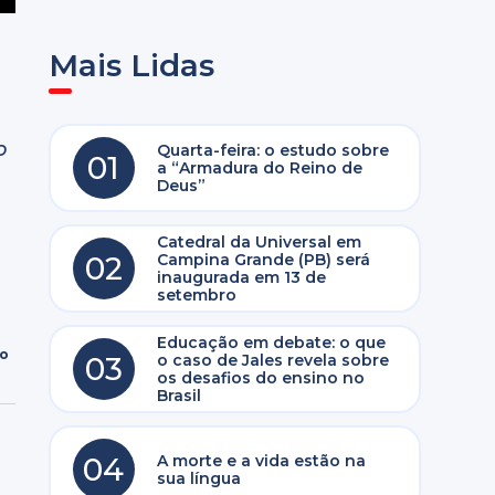
Mais Lidas
o
Quarta-feira: o estudo sobre
01
a “Armadura do Reino de
Deus”
Catedral da Universal em
02
Campina Grande (PB) será
inaugurada em 13 de
setembro
Educação em debate: o que
ro
03
o caso de Jales revela sobre
os desafios do ensino no
Brasil
04
A morte e a vida estão na
sua língua