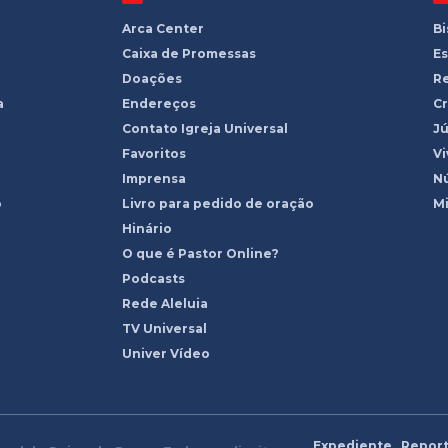
Arca Center
B
Caixa de Promessas
Es
Doações
R
a
Endereços
Cr
Contato Igreja Universal
Jú
Favoritos
Vi
Imprensa
Nú
o
Livro para pedido de oração
Mi
Hinário
O que é Pastor Online?
Podcasts
Rede Aleluia
TV Universal
Univer Vídeo
Expediente
Report