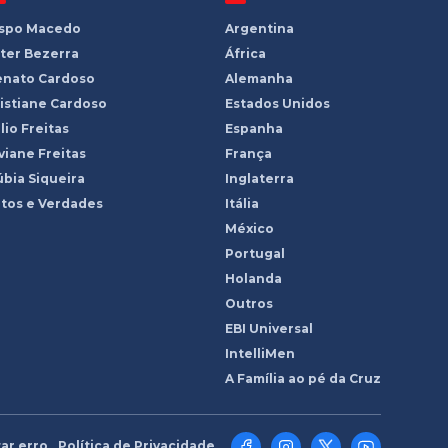
ispo Macedo
Argentina
ter Bezerra
África
enato Cardoso
Alemanha
istiane Cardoso
Estados Unidos
lio Freitas
Espanha
viane Freitas
França
bia Siqueira
Inglaterra
tos e Verdades
Itália
México
Portugal
Holanda
Outros
EBI Universal
IntelliMen
A Família ao pé da Cruz
ar erro
Política de Privacidade