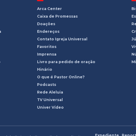
Arca Center
B
Caixa de Promessas
Es
Doações
R
a
Endereços
Cr
Contato Igreja Universal
Jú
Favoritos
Vi
Imprensa
Nú
o
Livro para pedido de oração
Mi
Hinário
O que é Pastor Online?
Podcasts
Rede Aleluia
TV Universal
Univer Vídeo
Expediente
Report