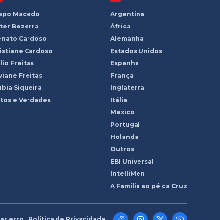
ispo Macedo
Argentina
ter Bezerra
África
enato Cardoso
Alemanha
istiane Cardoso
Estados Unidos
lio Freitas
Espanha
viane Freitas
França
bia Siqueira
Inglaterra
tos e Verdades
Itália
México
Portugal
Holanda
Outros
EBI Universal
IntelliMen
A Família ao pé da Cruz
ar erro
Política de Privacidade