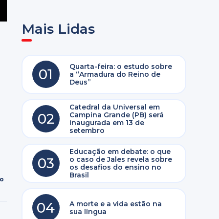
Mais Lidas
Quarta-feira: o estudo sobre
01
a “Armadura do Reino de
Deus”
Catedral da Universal em
02
Campina Grande (PB) será
inaugurada em 13 de
setembro
Educação em debate: o que
03
o caso de Jales revela sobre
os desafios do ensino no
Brasil
ro
04
A morte e a vida estão na
sua língua