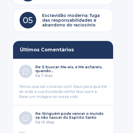
Escravidão moderna: fuga
05
das responsabilidades e
abandono do raciocínio
Últimos Comentários
Re: E buscar-Me-eis, e Me achareis,
quando...
há 7 dias
Temos que ser cinceros com Deus para que Ele
de toda a sua bondade venha Nos ouvir e
fazer um milagre na nossa vida
Re: Ninguém pode vencer o mundo
se não nascer do Espírito Santo
há 10 dias