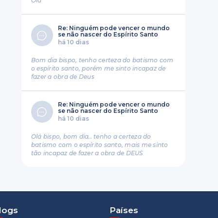
Ola
Re: Ninguém pode vencer o mundo
se não nascer do Espírito Santo
há 10 dias
Bom dia bispo, tenho certeza do batismo com
o espírito santo, porém me sinto incapaz de
fazer a obra de Deus
Re: Ninguém pode vencer o mundo
se não nascer do Espírito Santo
há 10 dias
Olá bispo, bom dia.. tenho a certeza do
batismo com o espírito santo, mais me sinto
tão incapaz de fazer a obra de DEUS
logs
Países