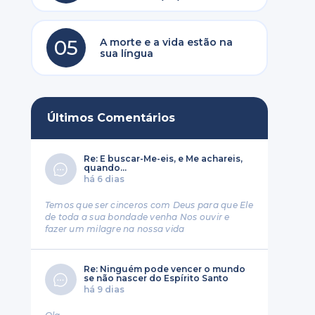
05
A morte e a vida estão na
sua língua
Últimos Comentários
Re: E buscar-Me-eis, e Me achareis,
quando...
há 6 dias
Temos que ser cinceros com Deus para que Ele
de toda a sua bondade venha Nos ouvir e
fazer um milagre na nossa vida
Re: Ninguém pode vencer o mundo
se não nascer do Espírito Santo
há 9 dias