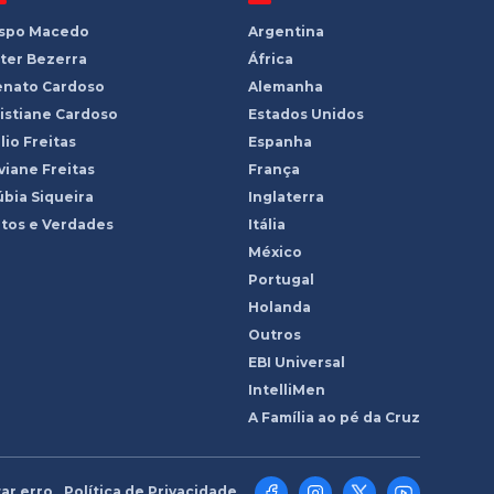
ispo Macedo
Argentina
ter Bezerra
África
enato Cardoso
Alemanha
istiane Cardoso
Estados Unidos
lio Freitas
Espanha
viane Freitas
França
bia Siqueira
Inglaterra
tos e Verdades
Itália
México
Portugal
Holanda
Outros
EBI Universal
IntelliMen
A Família ao pé da Cruz
ar erro
Política de Privacidade