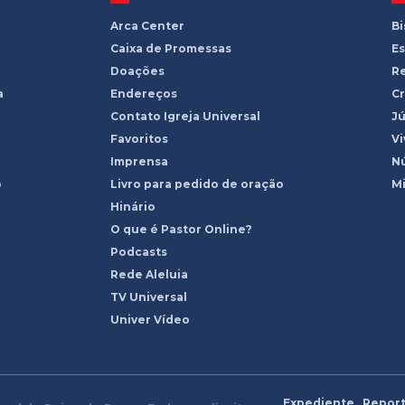
Arca Center
B
Caixa de Promessas
Es
Doações
R
a
Endereços
Cr
Contato Igreja Universal
Jú
Favoritos
Vi
Imprensa
Nú
o
Livro para pedido de oração
Mi
Hinário
O que é Pastor Online?
Podcasts
Rede Aleluia
TV Universal
Univer Vídeo
Expediente
Report