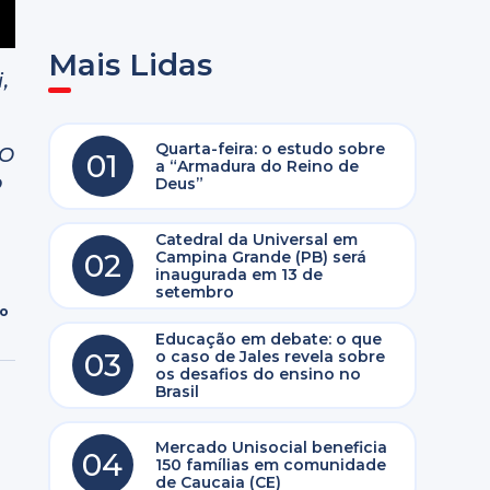
Mais Lidas
,
Quarta-feira: o estudo sobre
 O
01
a “Armadura do Reino de
o
Deus”
Catedral da Universal em
02
Campina Grande (PB) será
inaugurada em 13 de
setembro
ro
Educação em debate: o que
03
o caso de Jales revela sobre
os desafios do ensino no
Brasil
Mercado Unisocial beneficia
04
150 famílias em comunidade
de Caucaia (CE)