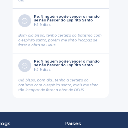
Ola
Re: Ninguém pode vencer o mundo
se não nascer do Espírito Santo
há 9 dias
Bom dia bispo, tenho certeza do batismo com
o espírito santo, porém me sinto incapaz de
fazer a obra de Deus
Re: Ninguém pode vencer o mundo
se não nascer do Espírito Santo
há 9 dias
Olá bispo, bom dia.. tenho a certeza do
batismo com o espírito santo, mais me sinto
tão incapaz de fazer a obra de DEUS
logs
Países