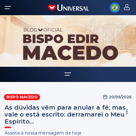
Home
20/05/2026
BISPO MACEDO
Biografia
As dúvidas vêm para anular a fé; mas
Multimídia
vale o está escrito: derramarei o Meu
Espírito...
Palavra Amiga
Assista à nossa mensagem de hoje