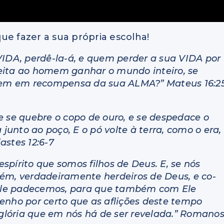
ue fazer a sua própria escolha!
VIDA, perdê-la-á, e quem perder a sua VIDA por
eita ao homem ganhar o mundo inteiro, se
em em recompensa da sua ALMA?” Mateus 16:2
e se quebre o copo de ouro, e se despedace o
 junto ao poço, E o pó volte à terra, como o era,
iastes 12:6-7
 espírito que somos filhos de Deus. E, se nós
bém, verdadeiramente herdeiros de Deus, e co-
m Ele padecemos, para que também com Ele
enho por certo que as aflições deste tempo
lória que em nós há de ser revelada.” Romano