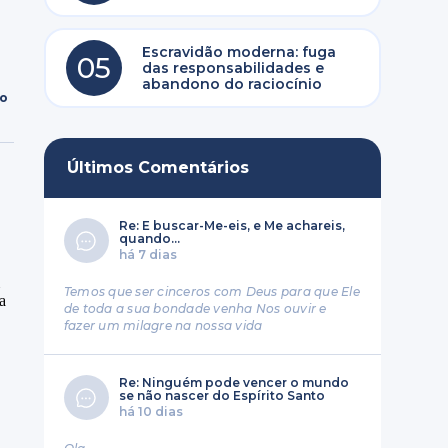
Escravidão moderna: fuga
05
das responsabilidades e
abandono do raciocínio
ro
Últimos Comentários
Re: E buscar-Me-eis, e Me achareis,
quando...
há 7 dias
Temos que ser cinceros com Deus para que Ele
de toda a sua bondade venha Nos ouvir e
fazer um milagre na nossa vida
Re: Ninguém pode vencer o mundo
se não nascer do Espírito Santo
há 10 dias