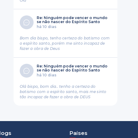
Ola
Re: Ninguém pode vencer o mundo
se não nascer do Espírito Santo
há 10 dias
Bom dia bispo, tenho certeza do batismo com
o espírito santo, porém me sinto incapaz de
fazer a obra de Deus
Re: Ninguém pode vencer o mundo
se não nascer do Espírito Santo
há 10 dias
Olá bispo, bom dia.. tenho a certeza do
batismo com o espírito santo, mais me sinto
tão incapaz de fazer a obra de DEUS
logs
Países