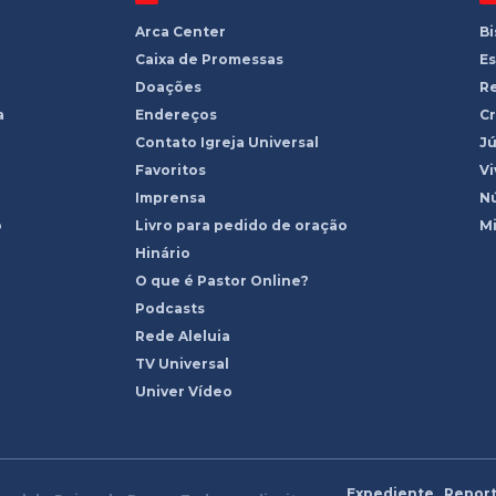
Arca Center
B
Caixa de Promessas
Es
Doações
R
a
Endereços
Cr
Contato Igreja Universal
Jú
Favoritos
Vi
Imprensa
Nú
o
Livro para pedido de oração
Mi
Hinário
O que é Pastor Online?
Podcasts
Rede Aleluia
TV Universal
Univer Vídeo
Expediente
Report