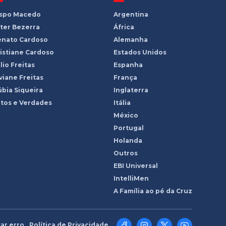
ispo Macedo
Argentina
ter Bezerra
África
enato Cardoso
Alemanha
istiane Cardoso
Estados Unidos
lio Freitas
Espanha
viane Freitas
França
bia Siqueira
Inglaterra
tos e Verdades
Itália
México
Portugal
Holanda
Outros
EBI Universal
IntelliMen
A Família ao pé da Cruz
ar erro
Política de Privacidade