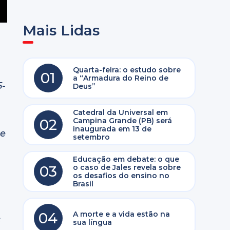
Mais Lidas
Quarta-feira: o estudo sobre
01
a “Armadura do Reino de
5-
Deus”
Catedral da Universal em
02
Campina Grande (PB) será
inaugurada em 13 de
 e
setembro
Educação em debate: o que
03
o caso de Jales revela sobre
os desafios do ensino no
Brasil
04
A morte e a vida estão na
s
sua língua