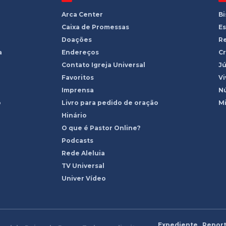
Arca Center
B
Caixa de Promessas
Es
Doações
R
a
Endereços
Cr
Contato Igreja Universal
Jú
Favoritos
Vi
Imprensa
Nú
o
Livro para pedido de oração
Mi
Hinário
O que é Pastor Online?
Podcasts
Rede Aleluia
TV Universal
Univer Vídeo
Expediente
Report