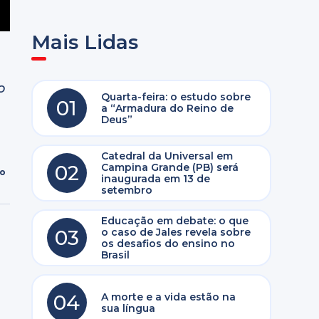
Mais Lidas
o
Quarta-feira: o estudo sobre
01
a “Armadura do Reino de
Deus”
Catedral da Universal em
02
Campina Grande (PB) será
ro
inaugurada em 13 de
setembro
Educação em debate: o que
03
o caso de Jales revela sobre
os desafios do ensino no
Brasil
04
A morte e a vida estão na
sua língua