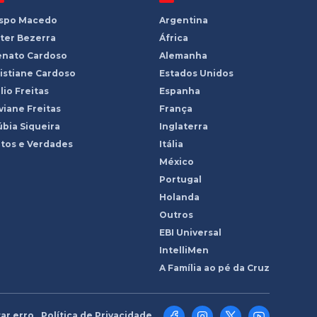
ispo Macedo
Argentina
ter Bezerra
África
enato Cardoso
Alemanha
istiane Cardoso
Estados Unidos
lio Freitas
Espanha
viane Freitas
França
bia Siqueira
Inglaterra
tos e Verdades
Itália
México
Portugal
Holanda
Outros
EBI Universal
IntelliMen
A Família ao pé da Cruz
ar erro
Política de Privacidade