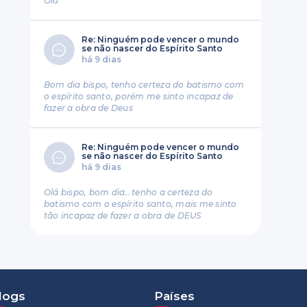
Ola
Re: Ninguém pode vencer o mundo
se não nascer do Espírito Santo
há 9 dias
Bom dia bispo, tenho certeza do batismo com
o espírito santo, porém me sinto incapaz de
fazer a obra de Deus
Re: Ninguém pode vencer o mundo
se não nascer do Espírito Santo
há 9 dias
Olá bispo, bom dia.. tenho a certeza do
batismo com o espírito santo, mais me sinto
tão incapaz de fazer a obra de DEUS
logs
Países