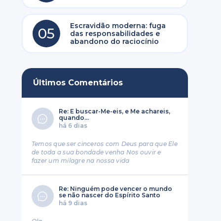
Escravidão moderna: fuga
05
das responsabilidades e
abandono do raciocínio
Últimos Comentários
Re: E buscar-Me-eis, e Me achareis,
quando...
há 6 dias
Temos que ser cinceros com Deus para que Ele
de toda a sua bondade venha Nos ouvir e
fazer um milagre na nossa vida
Re: Ninguém pode vencer o mundo
se não nascer do Espírito Santo
há 9 dias