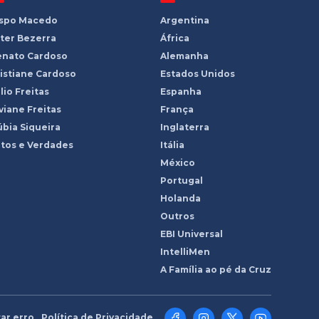
ispo Macedo
Argentina
ter Bezerra
África
enato Cardoso
Alemanha
istiane Cardoso
Estados Unidos
lio Freitas
Espanha
viane Freitas
França
bia Siqueira
Inglaterra
tos e Verdades
Itália
México
Portugal
Holanda
Outros
EBI Universal
IntelliMen
A Família ao pé da Cruz
ar erro
Política de Privacidade