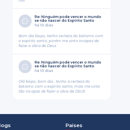
Ola
Re: Ninguém pode vencer o mundo
se não nascer do Espírito Santo
há 10 dias
Bom dia bispo, tenho certeza do batismo com
o espírito santo, porém me sinto incapaz de
fazer a obra de Deus
Re: Ninguém pode vencer o mundo
se não nascer do Espírito Santo
há 10 dias
Olá bispo, bom dia.. tenho a certeza do
batismo com o espírito santo, mais me sinto
tão incapaz de fazer a obra de DEUS
logs
Países