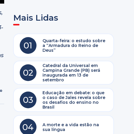
s,
Mais Lidas
3-
Quarta-feira: o estudo sobre
01
a “Armadura do Reino de
Deus”
ns
Catedral da Universal em
02
Campina Grande (PB) será
inaugurada em 13 de
setembro
ro
Educação em debate: o que
03
o caso de Jales revela sobre
os desafios do ensino no
Brasil
04
A morte e a vida estão na
sua língua