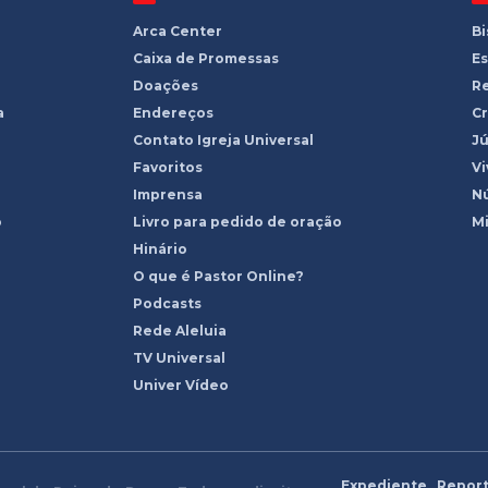
Arca Center
B
Caixa de Promessas
Es
Doações
R
a
Endereços
Cr
Contato Igreja Universal
Jú
Favoritos
Vi
Imprensa
Nú
o
Livro para pedido de oração
Mi
Hinário
O que é Pastor Online?
Podcasts
Rede Aleluia
TV Universal
Univer Vídeo
Expediente
Report