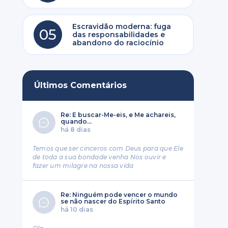
Escravidão moderna: fuga
05
das responsabilidades e
abandono do raciocínio
Últimos Comentários
Re: E buscar-Me-eis, e Me achareis,
quando...
há 8 dias
Temos que ser cinceros com Deus para que Ele
de toda a sua bondade venha Nos ouvir e
fazer um milagre na nossa vida
Re: Ninguém pode vencer o mundo
se não nascer do Espírito Santo
há 10 dias