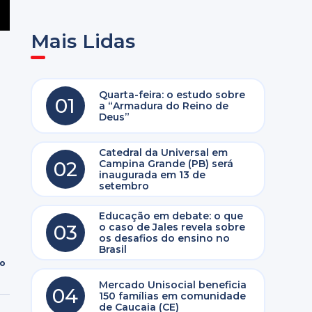
Mais Lidas
Quarta-feira: o estudo sobre
01
a “Armadura do Reino de
Deus”
Catedral da Universal em
02
Campina Grande (PB) será
inaugurada em 13 de
setembro
Educação em debate: o que
03
o caso de Jales revela sobre
os desafios do ensino no
Brasil
ro
Mercado Unisocial beneficia
04
150 famílias em comunidade
de Caucaia (CE)