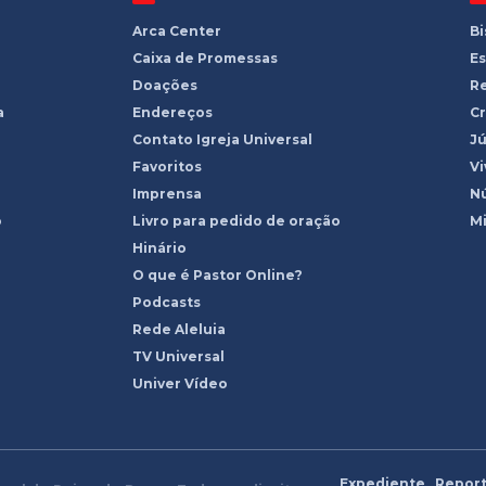
Arca Center
B
Caixa de Promessas
Es
Doações
R
a
Endereços
Cr
Contato Igreja Universal
Jú
Favoritos
Vi
Imprensa
Nú
o
Livro para pedido de oração
Mi
Hinário
O que é Pastor Online?
Podcasts
Rede Aleluia
TV Universal
Univer Vídeo
Expediente
Report