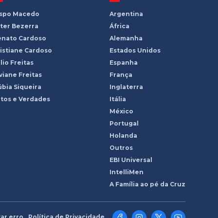
ispo Macedo
Argentina
ter Bezerra
África
enato Cardoso
Alemanha
istiane Cardoso
Estados Unidos
lio Freitas
Espanha
viane Freitas
França
bia Siqueira
Inglaterra
tos e Verdades
Itália
México
Portugal
Holanda
Outros
EBI Universal
IntelliMen
A Família ao pé da Cruz
ar erro
Política de Privacidade