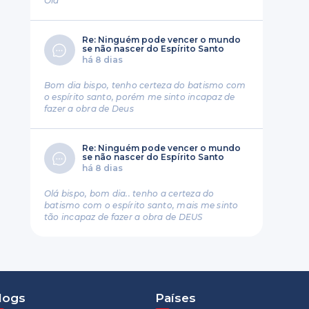
Ola
Re: Ninguém pode vencer o mundo
se não nascer do Espírito Santo
há 8 dias
Bom dia bispo, tenho certeza do batismo com
o espírito santo, porém me sinto incapaz de
fazer a obra de Deus
Re: Ninguém pode vencer o mundo
se não nascer do Espírito Santo
há 8 dias
Olá bispo, bom dia.. tenho a certeza do
batismo com o espírito santo, mais me sinto
tão incapaz de fazer a obra de DEUS
logs
Países