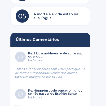
05
A morte e a vida estão na
sua língua
Últimos Comentários
Re: E buscar-Me-eis, e Me achareis,
quando...
há 6 dias
Temos que ser cinceros com Deus para que Ele
de toda a sua bondade venha Nos ouvir e
fazer um milagre na nossa vida
Re: Ninguém pode vencer o mundo
se não nascer do Espírito Santo
há 8 dias