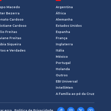
ispo Macedo
Argentina
ter Bezerra
África
enato Cardoso
Alemanha
istiane Cardoso
Estados Unidos
lio Freitas
Espanha
viane Freitas
França
bia Siqueira
Inglaterra
tos e Verdades
Itália
México
Portugal
Holanda
Outros
EBI Universal
IntelliMen
A Família ao pé da Cruz
ar erro
Política de Privacidade