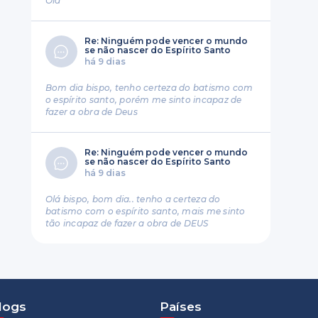
Ola
Re: Ninguém pode vencer o mundo
se não nascer do Espírito Santo
há 9 dias
Bom dia bispo, tenho certeza do batismo com
o espírito santo, porém me sinto incapaz de
fazer a obra de Deus
Re: Ninguém pode vencer o mundo
se não nascer do Espírito Santo
há 9 dias
Olá bispo, bom dia.. tenho a certeza do
batismo com o espírito santo, mais me sinto
tão incapaz de fazer a obra de DEUS
logs
Países