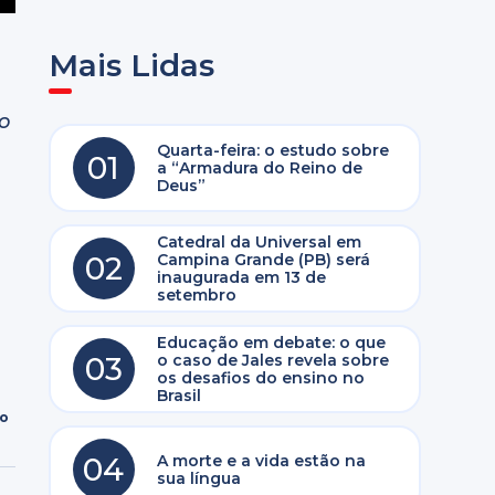
Mais Lidas
o
Quarta-feira: o estudo sobre
01
a “Armadura do Reino de
Deus”
Catedral da Universal em
02
Campina Grande (PB) será
inaugurada em 13 de
setembro
Educação em debate: o que
03
o caso de Jales revela sobre
os desafios do ensino no
Brasil
ro
04
A morte e a vida estão na
sua língua