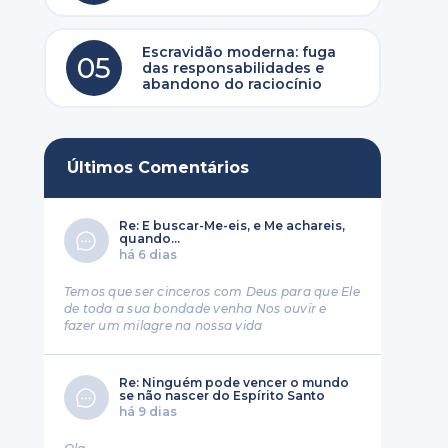
Escravidão moderna: fuga
05
das responsabilidades e
abandono do raciocínio
Últimos Comentários
Re: E buscar-Me-eis, e Me achareis,
quando...
há 6 dias
Temos que ser cinceros com Deus para que Ele
de toda a sua bondade venha Nos ouvir e
fazer um milagre na nossa vida
Re: Ninguém pode vencer o mundo
se não nascer do Espírito Santo
há 9 dias