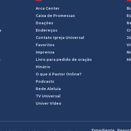
Arca Center
B
Caixa de Promessas
Es
Doações
R
a
Endereços
Cr
Contato Igreja Universal
Jú
Favoritos
Vi
Imprensa
Nú
o
Livro para pedido de oração
Mi
Hinário
O que é Pastor Online?
Podcasts
Rede Aleluia
TV Universal
Univer Vídeo
Expediente
Report