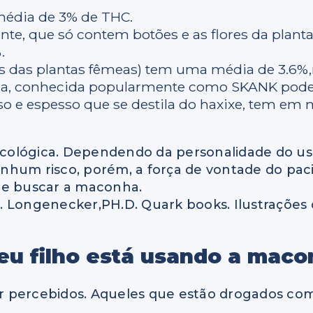
dia de 3% de THC.
nte, que só contem botões e as flores da plan
.
es das plantas fêmeas) tem uma média de 3.6%,
ia, conhecida popularmente como SKANK pode 
oso e espesso que se destila do haxixe, tem e
icológica. Dependendo da personalidade do usuá
nhum risco, porém, a força de vontade do pa
de buscar a maconha.
. Longenecker,PH.D. Quark books. Ilustrações
u filho está usando a maco
er percebidos. Aqueles que estão drogados 