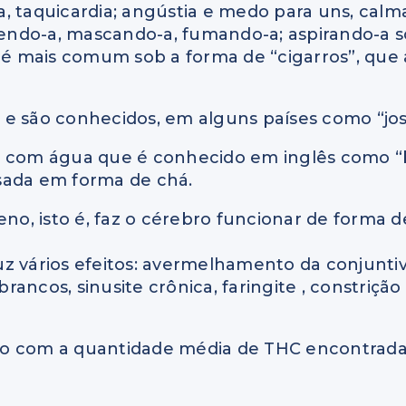
, taquicardia; angústia e medo para uns, calm
ndo-a, mascando-a, fumando-a; aspirando-a so
go é mais comum sob a forma de “cigarros”, qu
e são conhecidos, em alguns países como “josie
ça com água que é conhecido em inglês como 
ada em forma de chá.
o, isto é, faz o cérebro funcionar de forma d
z vários efeitos: avermelhamento da conjuntiva
ncos, sinusite crônica, faringite , constrição d
do com a quantidade média de THC encontrad