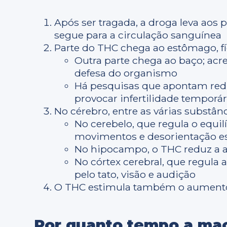
Após ser tragada, a droga leva aos 
segue para a circulação sanguínea
Parte do THC chega ao estômago, fí
Outra parte chega ao baço; acr
defesa do organismo
Há pesquisas que apontam redu
provocar infertilidade temporár
No cérebro, entre as várias substâ
No cerebelo, que regula o equil
movimentos e desorientação es
No hipocampo, o THC reduz a a
No córtex cerebral, que regula
pelo tato, visão e audição
O THC estimula também o aumento 
Por quanto tempo a ma