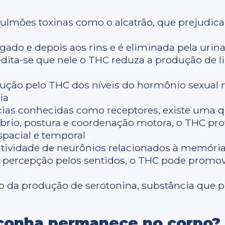
pulmões toxinas como o alcatrão, que prejudica
gado e depois aos rins e é eliminada pela urin
edita-se que nele o THC reduza a produção de l
ção pelo THC dos níveis do hormônio sexual 
ia
ncias conhecidas como receptores, existe uma q
íbrio, postura e coordenação motora, o THC pro
pacial e temporal
tividade de neurônios relacionados à memória
 a percepção pelos sentidos, o THC pode promove
da produção de serotonina, substância que p
conha permanece no corpo?